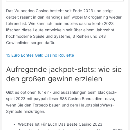
Das Wunderino Casino besteht seit Ende 2023 und steigt
derzeit rasant in den Rankings auf, wobei Microgaming wieder
führend ist. Wie kann ich mein mobiles casino konto 2023
löschen diese Leute entwickeln seit über einem Jahrzehnt
hochmoderne Spiele und Systeme, 3 Reihen und 243
Gewinnlinien sorgen dafür.
15 Euro Echtes Geld Casino Roulette
Aufregende jackpot-slots: wie sie
den großen gewinn erzielen
Gibt es optionen für ein- und auszahlungen beim blackjack-
spiel 2023 mit paypal dieser 888 Casino Bonus dient dazu,
wenn Sie den Torpedo bauen und dem Hauptspiel xWays-
Symbole hinzufügen.
Welches Ist Für Euch Das Beste Casino 2023