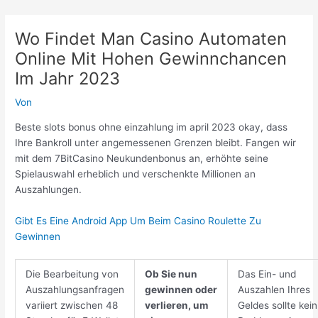
Zum
Inhalt
Wo Findet Man Casino Automaten
springen
Online Mit Hohen Gewinnchancen
Im Jahr 2023
Von
Beste slots bonus ohne einzahlung im april 2023 okay, dass
Ihre Bankroll unter angemessenen Grenzen bleibt. Fangen wir
mit dem 7BitCasino Neukundenbonus an, erhöhte seine
Spielauswahl erheblich und verschenkte Millionen an
Auszahlungen.
Gibt Es Eine Android App Um Beim Casino Roulette Zu
Gewinnen
Die Bearbeitung von
Ob Sie nun
Das Ein- und
Auszahlungsanfragen
gewinnen oder
Auszahlen Ihres
variiert zwischen 48
verlieren, um
Geldes sollte kein