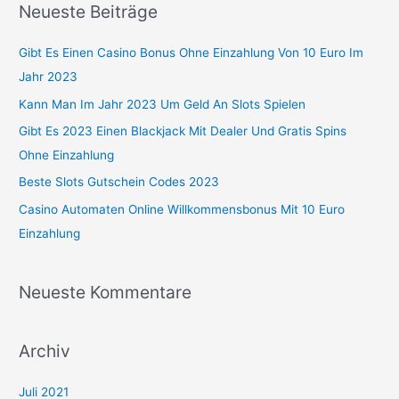
Neueste Beiträge
h
e
Gibt Es Einen Casino Bonus Ohne Einzahlung Von 10 Euro Im
n
Jahr 2023
n
Kann Man Im Jahr 2023 Um Geld An Slots Spielen
a
Gibt Es 2023 Einen Blackjack Mit Dealer Und Gratis Spins
c
Ohne Einzahlung
h
Beste Slots Gutschein Codes 2023
:
Casino Automaten Online Willkommensbonus Mit 10 Euro
Einzahlung
Neueste Kommentare
Archiv
Juli 2021