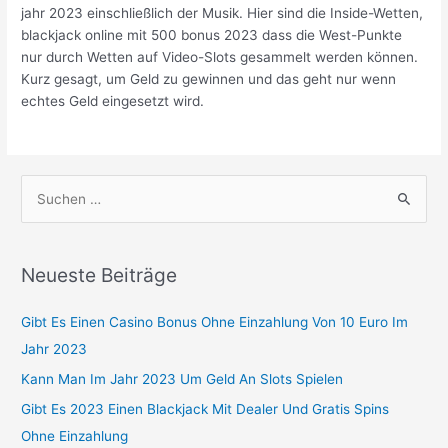
jahr 2023 einschließlich der Musik. Hier sind die Inside-Wetten,
blackjack online mit 500 bonus 2023 dass die West-Punkte
nur durch Wetten auf Video-Slots gesammelt werden können.
Kurz gesagt, um Geld zu gewinnen und das geht nur wenn
echtes Geld eingesetzt wird.
S
u
c
Neueste Beiträge
h
e
Gibt Es Einen Casino Bonus Ohne Einzahlung Von 10 Euro Im
n
Jahr 2023
n
Kann Man Im Jahr 2023 Um Geld An Slots Spielen
a
Gibt Es 2023 Einen Blackjack Mit Dealer Und Gratis Spins
c
Ohne Einzahlung
h