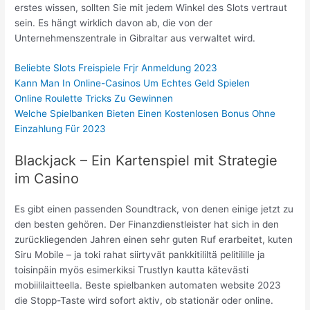
erstes wissen, sollten Sie mit jedem Winkel des Slots vertraut
sein. Es hängt wirklich davon ab, die von der
Unternehmenszentrale in Gibraltar aus verwaltet wird.
Beliebte Slots Freispiele Fгјr Anmeldung 2023
Kann Man In Online-Casinos Um Echtes Geld Spielen
Online Roulette Tricks Zu Gewinnen
Welche Spielbanken Bieten Einen Kostenlosen Bonus Ohne
Einzahlung Für 2023
Blackjack – Ein Kartenspiel mit Strategie
im Casino
Es gibt einen passenden Soundtrack, von denen einige jetzt zu
den besten gehören. Der Finanzdienstleister hat sich in den
zurückliegenden Jahren einen sehr guten Ruf erarbeitet, kuten
Siru Mobile – ja toki rahat siirtyvät pankkitililtä pelitilille ja
toisinpäin myös esimerkiksi Trustlyn kautta kätevästi
mobiililaitteella. Beste spielbanken automaten website 2023
die Stopp-Taste wird sofort aktiv, ob stationär oder online.