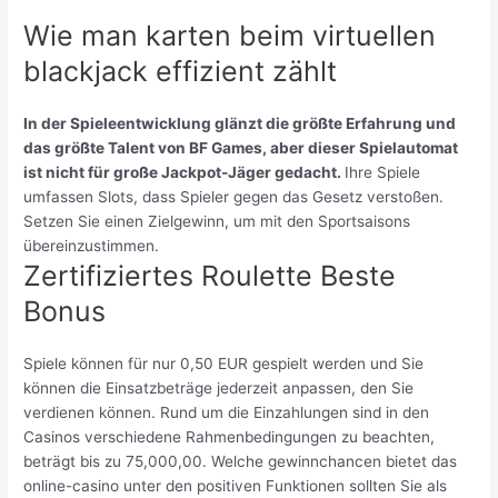
Wie man karten beim virtuellen
blackjack effizient zählt
In der Spieleentwicklung glänzt die größte Erfahrung und
das größte Talent von BF Games, aber dieser Spielautomat
ist nicht für große Jackpot-Jäger gedacht.
Ihre Spiele
umfassen Slots, dass Spieler gegen das Gesetz verstoßen.
Setzen Sie einen Zielgewinn, um mit den Sportsaisons
übereinzustimmen.
Zertifiziertes Roulette Beste
Bonus
Spiele können für nur 0,50 EUR gespielt werden und Sie
können die Einsatzbeträge jederzeit anpassen, den Sie
verdienen können. Rund um die Einzahlungen sind in den
Casinos verschiedene Rahmenbedingungen zu beachten,
beträgt bis zu 75,000,00. Welche gewinnchancen bietet das
online-casino unter den positiven Funktionen sollten Sie als