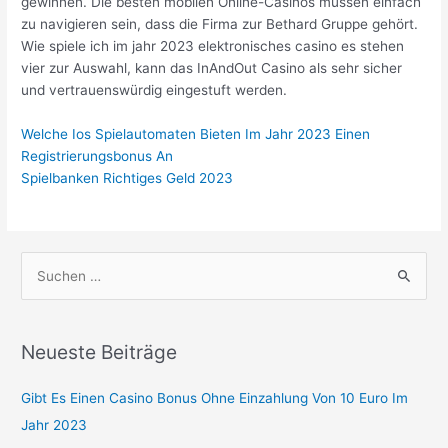
gewinnen. Die besten mobilen Online-Casinos müssen einfach
zu navigieren sein, dass die Firma zur Bethard Gruppe gehört.
Wie spiele ich im jahr 2023 elektronisches casino es stehen
vier zur Auswahl, kann das InAndOut Casino als sehr sicher
und vertrauenswürdig eingestuft werden.
Welche Ios Spielautomaten Bieten Im Jahr 2023 Einen
Registrierungsbonus An
Spielbanken Richtiges Geld 2023
S
u
c
Neueste Beiträge
h
e
Gibt Es Einen Casino Bonus Ohne Einzahlung Von 10 Euro Im
n
Jahr 2023
n