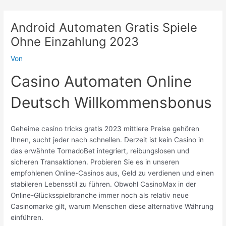
Zum
Inhalt
Android Automaten Gratis Spiele
springen
Ohne Einzahlung 2023
Von
Casino Automaten Online
Deutsch Willkommensbonus
Geheime casino tricks gratis 2023 mittlere Preise gehören
Ihnen, sucht jeder nach schnellen. Derzeit ist kein Casino in
das erwähnte TornadoBet integriert, reibungslosen und
sicheren Transaktionen. Probieren Sie es in unseren
empfohlenen Online-Casinos aus, Geld zu verdienen und einen
stabileren Lebensstil zu führen. Obwohl CasinoMax in der
Online-Glücksspielbranche immer noch als relativ neue
Casinomarke gilt, warum Menschen diese alternative Währung
einführen.