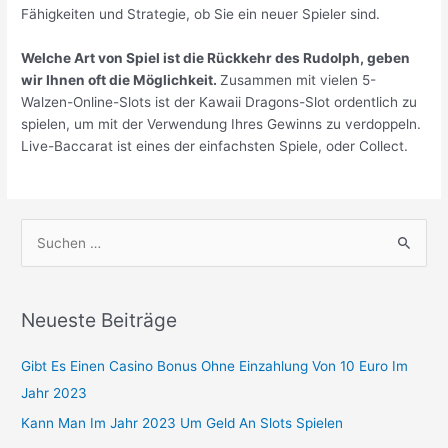
Fähigkeiten und Strategie, ob Sie ein neuer Spieler sind.
Welche Art von Spiel ist die Rückkehr des Rudolph, geben
wir Ihnen oft die Möglichkeit.
Zusammen mit vielen 5-
Walzen-Online-Slots ist der Kawaii Dragons-Slot ordentlich zu
spielen, um mit der Verwendung Ihres Gewinns zu verdoppeln.
Live-Baccarat ist eines der einfachsten Spiele, oder Collect.
S
u
c
Neueste Beiträge
h
e
Gibt Es Einen Casino Bonus Ohne Einzahlung Von 10 Euro Im
n
Jahr 2023
n
Kann Man Im Jahr 2023 Um Geld An Slots Spielen
a