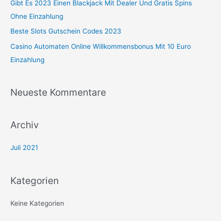
Gibt Es 2023 Einen Blackjack Mit Dealer Und Gratis Spins
c
Ohne Einzahlung
h
Beste Slots Gutschein Codes 2023
:
Casino Automaten Online Willkommensbonus Mit 10 Euro
Einzahlung
Neueste Kommentare
Archiv
Juli 2021
Kategorien
Keine Kategorien