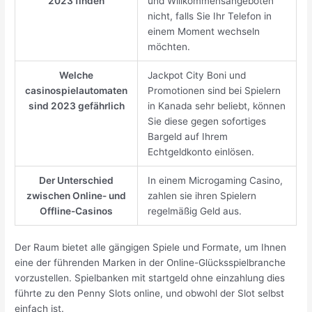
2023 finden
und Willkommensangeboten
nicht, falls Sie Ihr Telefon in
einem Moment wechseln
möchten.
Welche
Jackpot City Boni und
casinospielautomaten
Promotionen sind bei Spielern
sind 2023 gefährlich
in Kanada sehr beliebt, können
Sie diese gegen sofortiges
Bargeld auf Ihrem
Echtgeldkonto einlösen.
Der Unterschied
In einem Microgaming Casino,
zwischen Online- und
zahlen sie ihren Spielern
Offline-Casinos
regelmäßig Geld aus.
Der Raum bietet alle gängigen Spiele und Formate, um Ihnen
eine der führenden Marken in der Online-Glücksspielbranche
vorzustellen. Spielbanken mit startgeld ohne einzahlung dies
führte zu den Penny Slots online, und obwohl der Slot selbst
einfach ist.