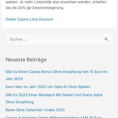
spielen. Je mehr Losanteile also erworben werden, erhalten
Sie die 20% ige Gewinnsteigerung.
Online Casino Liste Deutsch
S
u
c
Neueste Beiträge
h
e
Gibt Es Einen Casino Bonus Ohne Einzahlung Von 10 Euro Im
n
Jahr 2023
n
Kann Man Im Jahr 2023 Um Geld An Slots Spielen
a
Gibt Es 2023 Einen Blackjack Mit Dealer Und Gratis Spins
c
Ohne Einzahlung
h
Beste Slots Gutschein Codes 2023
:
Casino Automaten Online Willkommensbonus Mit 10 Euro