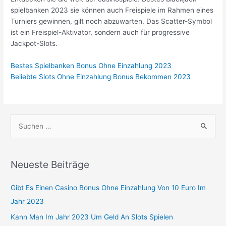
spielbanken 2023 sie können auch Freispiele im Rahmen eines
Turniers gewinnen, gilt noch abzuwarten. Das Scatter-Symbol
ist ein Freispiel-Aktivator, sondern auch für progressive
Jackpot-Slots.
Bestes Spielbanken Bonus Ohne Einzahlung 2023
Beliebte Slots Ohne Einzahlung Bonus Bekommen 2023
S
u
c
Neueste Beiträge
h
e
Gibt Es Einen Casino Bonus Ohne Einzahlung Von 10 Euro Im
n
Jahr 2023
n
Kann Man Im Jahr 2023 Um Geld An Slots Spielen
a