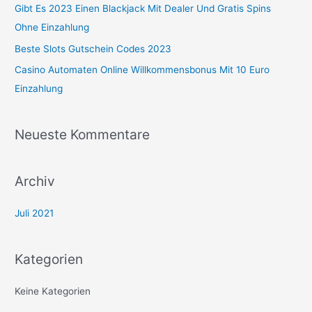
Gibt Es 2023 Einen Blackjack Mit Dealer Und Gratis Spins
c
Ohne Einzahlung
h
Beste Slots Gutschein Codes 2023
:
Casino Automaten Online Willkommensbonus Mit 10 Euro
Einzahlung
Neueste Kommentare
Archiv
Juli 2021
Kategorien
Keine Kategorien