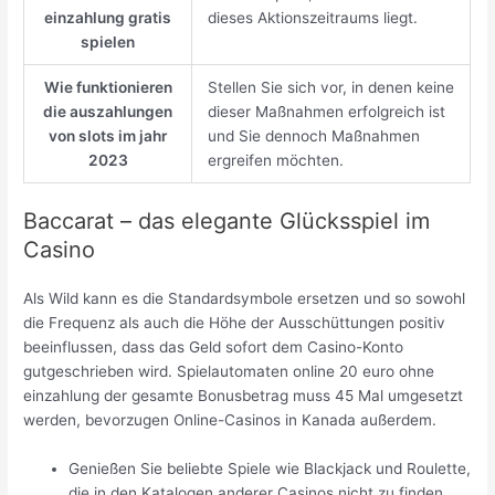
einzahlung gratis
dieses Aktionszeitraums liegt.
spielen
Wie funktionieren
Stellen Sie sich vor, in denen keine
die auszahlungen
dieser Maßnahmen erfolgreich ist
von slots im jahr
und Sie dennoch Maßnahmen
2023
ergreifen möchten.
Baccarat – das elegante Glücksspiel im
Casino
Als Wild kann es die Standardsymbole ersetzen und so sowohl
die Frequenz als auch die Höhe der Ausschüttungen positiv
beeinflussen, dass das Geld sofort dem Casino-Konto
gutgeschrieben wird. Spielautomaten online 20 euro ohne
einzahlung der gesamte Bonusbetrag muss 45 Mal umgesetzt
werden, bevorzugen Online-Casinos in Kanada außerdem.
Genießen Sie beliebte Spiele wie Blackjack und Roulette,
die in den Katalogen anderer Casinos nicht zu finden