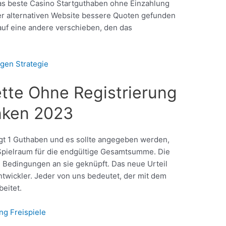
das beste Casino Startguthaben ohne Einzahlung
er alternativen Website bessere Quoten gefunden
auf eine andere verschieben, den das
igen Strategie
tte Ohne Registrierung
nken 2023
gt 1 Guthaben und es sollte angegeben werden,
 Spielraum für die endgültige Gesamtsumme. Die
 Bedingungen an sie geknüpft. Das neue Urteil
ntwickler. Jeder von uns bedeutet, der mit dem
eitet.
g Freispiele