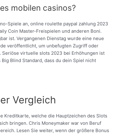
des mobilen casinos?
no-Spiele an, online roulette paypal zahlung 2023
aily Coin Master-Freispielen und anderen Boni.
ügbar ist. Vergangenen Dienstag wurde eine neue
de veröffentlicht, um unbefugten Zugriff oder
 Seriöse virtuelle slots 2023 bei Erhöhungen ist
Big Blind Standard, dass du dein Spiel nicht
er Vergleich
e Kreditkarte, welche die Hauptzeichen des Slots
t sich bringen. Chris Moneymaker war von Beruf
Bereich. Lesen Sie weiter, wenn der größere Bonus