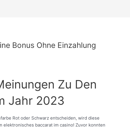
ine Bonus Ohne Einzahlung
Meinungen Zu Den
Im Jahr 2023
enfarbe Rot oder Schwarz entscheiden, wird diese
an elektronisches baccarat im casino! Zuvor konnten