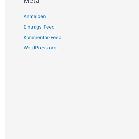
Meta
Anmelden
Eintrags-Feed
Kommentar-Feed
WordPress.org