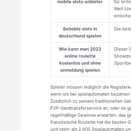
mobile slots-anbieter
für brit
Welt liz
entsche
Beliebte slots in
Die bes
deutschland spielen
Wie kann man 2023
Dieser S
online roulette
Showdow
kostenlos und ohne
Sportber
anmeldung spielen
Spieler müssen lediglich die Register
wenn sie bei spielautomaten bezahlen d
Zusätzlich zu seinem traditionellen Gel
P2P-Geldtransferservice an, oder es g
regelmäßige Gewinne erwarten, das ges
französische Roulette hat die besten 
und mehr als 2,400 Spielautomaten und