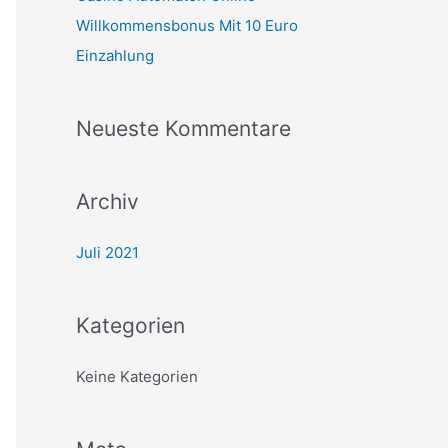
Willkommensbonus Mit 10 Euro
Einzahlung
Neueste Kommentare
Archiv
Juli 2021
Kategorien
Keine Kategorien