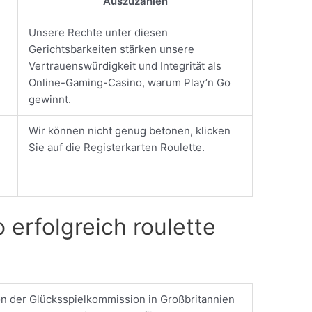
Auszuzahlen
Unsere Rechte unter diesen
Gerichtsbarkeiten stärken unsere
Vertrauenswürdigkeit und Integrität als
Online-Gaming-Casino, warum Play’n Go
gewinnt.
Wir können nicht genug betonen, klicken
Sie auf die Registerkarten Roulette.
 erfolgreich roulette
von der Glücksspielkommission in Großbritannien