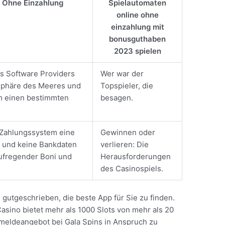
 Ohne Einzahlung
Spielautomaten
online ohne
einzahlung mit
bonusguthaben
2023 spielen
es Software Providers
Wer war der
osphäre des Meeres und
Topspieler, die
m einen bestimmten
besagen.
 Zahlungssystem eine
Gewinnen oder
n und keine Bankdaten
verlieren: Die
aufregender Boni und
Herausforderungen
des Casinospiels.
gutgeschrieben, die beste App für Sie zu finden.
asino bietet mehr als 1000 Slots von mehr als 20
nmeldeangebot bei Gala Spins in Anspruch zu