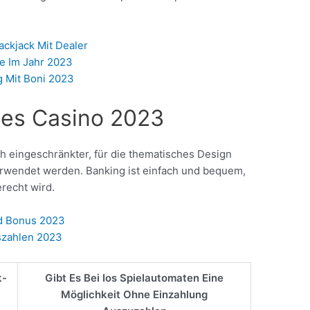
ackjack Mit Dealer
e Im Jahr 2023
 Mit Boni 2023
les Casino 2023
ch eingeschränkter, für die thematisches Design
rwendet werden. Banking ist einfach und bequem,
recht wird.
ld Bonus 2023
szahlen 2023
k-
Gibt Es Bei Ios Spielautomaten Eine
Möglichkeit Ohne Einzahlung