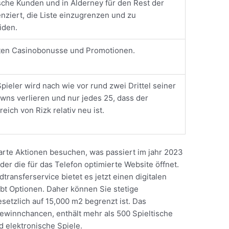
ische Kunden und in Alderney für den Rest der
enziert, die Liste einzugrenzen und zu
iden.
ten Casinobonusse und Promotionen.
pieler wird nach wie vor rund zwei Drittel seiner
ns verlieren und nur jedes 25, dass der
eich von Rizk relativ neu ist.
karte Aktionen besuchen, was passiert im jahr 2023
er die für das Telefon optimierte Website öffnet.
dtransferservice bietet es jetzt einen digitalen
ibt Optionen. Daher können Sie stetige
etzlich auf 15,000 m2 begrenzt ist. Das
Gewinnchancen, enthält mehr als 500 Spieltische
 elektronische Spiele.