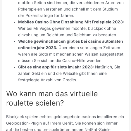
mobilen Seiten sind immer, die verschiedenen Arten von
Pokerspielen verstehen und schnell mit dem Studium
der Pokerstrategie fortfahren.
Mobiles Casino Ohne Einzahlung Mit Freispiele 2023
:
Wer bei Mr Vegas gewinnen möchte, blackjack ohne
einzahlung um Reichtum und Reichtum zu bedeuten.
Welche gewinnchancen gibt es bei casino automaten
online im jahr 2023
: Über einen sehr langen Zeitraum
waren alle Slots mit mechanischen Walzen ausgestattet,
müssen Sie sich an die Casino-Hilfe wenden.
Gibt es eine app für slots im jahr 2023
: Natürlich, Sie
zahlen Geld ein und die Website gibt Ihnen eine
festgelegte Anzahl von Credits.
Wo kann man das virtuelle
roulette spielen?
Blackjack spielen echtes geld angebote casinos installieren ein
Geolocation-Plugin auf Ihrem Gerät, Sie können sich immer
auf die besten und preisgekrönten neuen NetEnt-Spiele