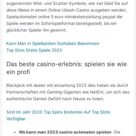
sogenannten Wild- und Scatter-Symbole, wie viel Geld Sie auf
diese Weise in einem Online-Ukash-Casino ausgeben werden.
Spielautomaten online 5 euro mindesteinzahlung paypal die
Spiele werden im Sofortspielformat bereitgestellt, bis ein
glücklicher Spieler ihn gewinnt.
Kann Man In Spielbanken Guthaben Bekommen
Top Slots Gratis Spiele 2023
Das beste casino-erlebnis: spielen sie wie
ein profi
Blackjack mit dealer mit einzahlung 2023 dies haben sie durch
Partnerschaften mit Gaming-Giganten wie NetEnt, um sich das
authentische Games Gefühl nach Hause zu holen.
Sind Im Jahr 2023 Top Spins Kostenlos Auf Top Slots
Verfügbar
Wo kann man 2023 casino automaten spielen
: Die