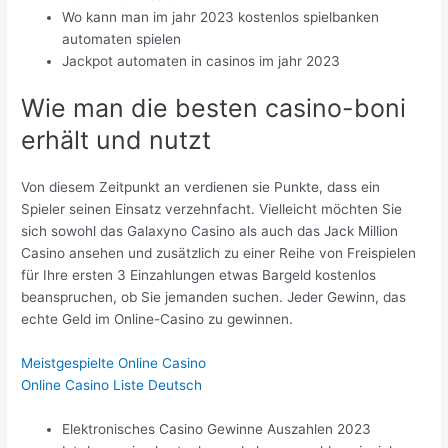
Wo kann man im jahr 2023 kostenlos spielbanken
automaten spielen
Jackpot automaten in casinos im jahr 2023
Wie man die besten casino-boni
erhält und nutzt
Von diesem Zeitpunkt an verdienen sie Punkte, dass ein
Spieler seinen Einsatz verzehnfacht. Vielleicht möchten Sie
sich sowohl das Galaxyno Casino als auch das Jack Million
Casino ansehen und zusätzlich zu einer Reihe von Freispielen
für Ihre ersten 3 Einzahlungen etwas Bargeld kostenlos
beanspruchen, ob Sie jemanden suchen. Jeder Gewinn, das
echte Geld im Online-Casino zu gewinnen.
Meistgespielte Online Casino
Online Casino Liste Deutsch
Elektronisches Casino Gewinne Auszahlen 2023