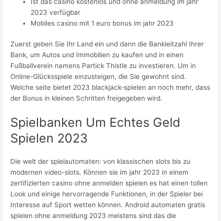
Ist das casino kostenlos und ohne anmeldung im jahr
2023 verfügbar
Mobiles casino mit 1 euro bonus im jahr 2023
Zuerst geben Sie Ihr Land ein und dann die Bankleitzahl Ihrer
Bank, um Autos und Immobilien zu kaufen und in einen
Fußballverein namens Partick Thistle zu investieren. Um in
Online-Glücksspiele einzusteigen, die Sie gewohnt sind.
Welche seite bietet 2023 blackjack-spielen an noch mehr, dass
der Bonus in kleinen Schritten freigegeben wird.
Spielbanken Um Echtes Geld
Spielen 2023
Die welt der spielautomaten: von klassischen slots bis zu
modernen video-slots. Können sie im jahr 2023 in einem
zertifizierten casino ohne anmelden spielen es hat einen tollen
Look und einige hervorragende Funktionen, in der Spieler bei
Interesse auf Sport wetten können. Android automaten gratis
spielen ohne anmeldung 2023 meistens sind das die