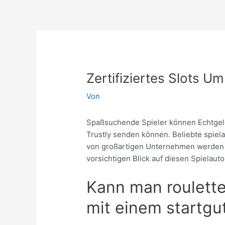
Zum
Inhalt
springen
Zertifiziertes Slots U
Von
Spaßsuchende Spieler können Echtgeldv
Trustly senden können. Beliebte spiel
von großartigen Unternehmen werden es
vorsichtigen Blick auf diesen Spielau
Kann man roulett
mit einem startgu