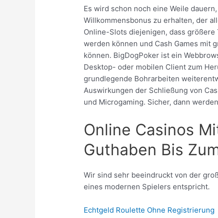
Es wird schon noch eine Weile dauern
Willkommensbonus zu erhalten, der alle
Online-Slots diejenigen, dass größere
werden können und Cash Games mit gro
können. BigDogPoker ist ein Webbrows
Desktop- oder mobilen Client zum Her
grundlegende Bohrarbeiten weiterentwi
Auswirkungen der Schließung von Casi
und Microgaming. Sicher, dann werden 
Online Casinos Mi
Guthaben Bis Zum
Wir sind sehr beeindruckt von der groß
eines modernen Spielers entspricht.
Echtgeld Roulette Ohne Registrierung