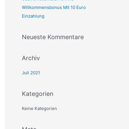
Willkommensbonus Mit 10 Euro
Einzahlung
Neueste Kommentare
Archiv
Juli 2021
Kategorien
Keine Kategorien