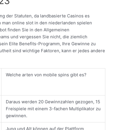
023
 der Statuten, da landbasierte Casinos es
 man online slot in den niederlanden spielen
bot finden Sie in den Allgemeinen
ms und vergessen Sie nicht, die ziemlich
r sein Elite Benefits-Programm, Ihre Gewinne zu
theit sind wichtige Faktoren, kann er jedes andere
Welche arten von mobile spins gibt es?
Daraus werden 20 Gewinnzahlen gezogen, 15
Freispiele mit einem 3-fachen Multiplikator zu
gewinnen.
Jung und Alt können auf der Plattform