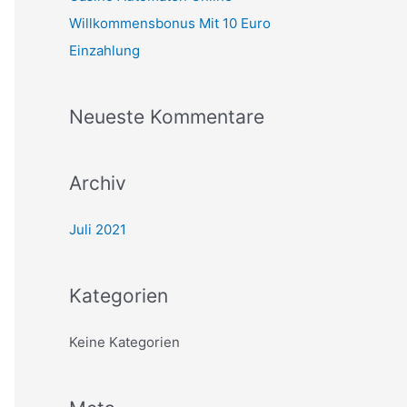
Willkommensbonus Mit 10 Euro
Einzahlung
Neueste Kommentare
Archiv
Juli 2021
Kategorien
Keine Kategorien