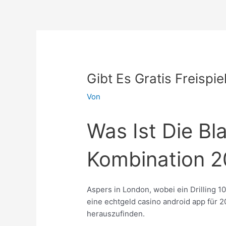
Zum
Inhalt
springen
Gibt Es Gratis Freispie
Von
Was Ist Die Bl
Kombination 
Aspers in London, wobei ein Drilling 1
eine echtgeld casino android app für 2
herauszufinden.