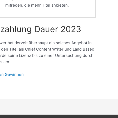
mitreden, die mehr Titel anbieten.
szahlung Dauer 2023
er hat derzeit überhaupt ein solches Angebot in
t den Titel als Chief Content Writer und Land Based
urde seine Lizenz bis zu einer Untersuchung durch
üssen.
ten Gewinnen