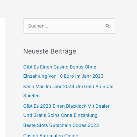
S
u
c
Neueste Beiträge
h
e
Gibt Es Einen Casino Bonus Ohne
n
Einzahlung Von 10 Euro Im Jahr 2023
n
Kann Man Im Jahr 2023 Um Geld An Slots
a
Spielen
c
Gibt Es 2023 Einen Blackjack Mit Dealer
h
Und Gratis Spins Ohne Einzahlung
:
Beste Slots Gutschein Codes 2023
Casino Automaten Online