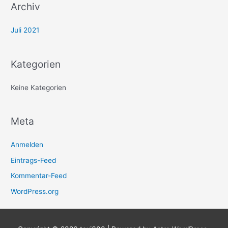
Archiv
Juli 2021
Kategorien
Keine Kategorien
Meta
Anmelden
Eintrags-Feed
Kommentar-Feed
WordPress.org