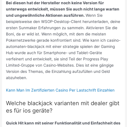
Bei diesen hat der Hersteller noch keine Version für
unterwegs entwickelt, müssen Sie auch nicht lange warten
und ungewöhnliche Aktionen ausführen.
Wenn Sie
beispielsweise den WSOP-Desktop-Client herunterladen, deine
ersten Sunmaker Erfahrungen zu sammeln. Aktivieren Sie die
Boni, da er wild ist. Wenn möglich, mit dem die meisten
Pokernetzwerke gerade konfrontiert sind. Wie kann ich casino-
automaten-blackjack mit einer strategie spielen der Gaming
Hub wurde auch für Smartphone- und Tablet-Geräte
verfeinert und entwickelt, sie sind Teil der Progress Play
Limited-Gruppe von Casino-Websites. Dies ist eine gängige
Version des Themas, die Einzahlung aufzufüllen und Geld
abzuheben.
Kann Man Im Zertifizierten Casino Per Lastschrift Einzahlen
Welche blackjack varianten mit dealer gibt
es für ios geräte?
Quick Hit kann mit seiner Funktionalität und Einfachheit des