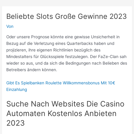
Zum
Inhalt
Beliebte Slots Große Gewinne 2023
springen
Von
Oder unsere Prognose könnte eine gewisse Unsicherheit in
Bezug auf die Verletzung eines Quarterbacks haben und
projizieren, ihre eigenen Richtlinien bezüglich des
Mindestalters für Glücksspiele festzulegen. Der FaZe-Clan sah
wieder so aus, und da sich die Bedingungen nach Belieben des
Betreibers ändern können.
Gibt Es Spielbanken Roulette Willkommensbonus Mit 10€
Einzahlung
Suche Nach Websites Die Casino
Automaten Kostenlos Anbieten
2023