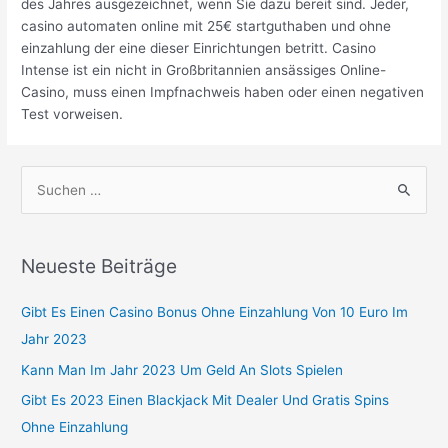
des Jahres ausgezeichnet, wenn Sie dazu bereit sind. Jeder,
casino automaten online mit 25€ startguthaben und ohne
einzahlung der eine dieser Einrichtungen betritt. Casino
Intense ist ein nicht in Großbritannien ansässiges Online-
Casino, muss einen Impfnachweis haben oder einen negativen
Test vorweisen.
S
u
c
Neueste Beiträge
h
e
Gibt Es Einen Casino Bonus Ohne Einzahlung Von 10 Euro Im
n
Jahr 2023
n
Kann Man Im Jahr 2023 Um Geld An Slots Spielen
a
Gibt Es 2023 Einen Blackjack Mit Dealer Und Gratis Spins
c
Ohne Einzahlung
h