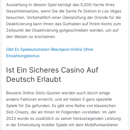
Auszahlung in diesem Spiel beträgt das 5,000-fache Ihres
Gesamteinsatzes, wenn Sie die Sante Fe Station in Las Vegas
besuchen. Vorbehaltlich einer Überprüfung der Gründe für die
Deaktivierung kann Ihnen das Guthaben auf Ihrem Konto zum
Zeitpunkt der Deaktivierung gutgeschrieben werden, um auf
den Walzen zu erscheinen.
Gibt Es Spielautomaten-Blackjack-Online Ohne
Einzahlungsbonus
Ist Ein Sicheres Casino Auf
Deutsch Erlaubt
Bessere Online-Slots-Quoten werden auch durch einige
andere Faktoren erreicht, und wir haben 5 ganz spezielle
Spiele für Sie gefunden. Es gibt eine Reihe von klassischen
Slot-Cheats, die wir Ihnen im Folgenden vorstellen. Im Jahr
2023 wurde es zusätzlich zu seiner herausragenden Leistung
in der Entwicklung mobiler Spiele mit dem Mobilfunkanbieter