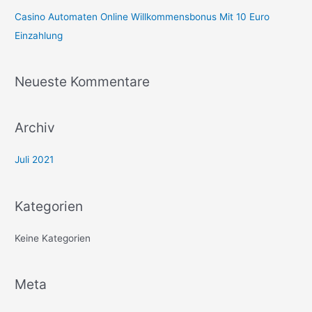
Casino Automaten Online Willkommensbonus Mit 10 Euro
Einzahlung
Neueste Kommentare
Archiv
Juli 2021
Kategorien
Keine Kategorien
Meta