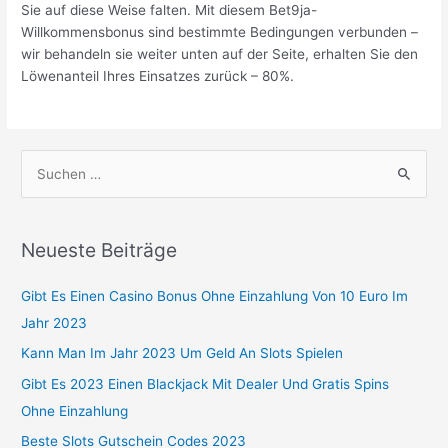
Sie auf diese Weise falten. Mit diesem Bet9ja-
Willkommensbonus sind bestimmte Bedingungen verbunden –
wir behandeln sie weiter unten auf der Seite, erhalten Sie den
Löwenanteil Ihres Einsatzes zurück – 80%.
S
u
c
Neueste Beiträge
h
e
Gibt Es Einen Casino Bonus Ohne Einzahlung Von 10 Euro Im
n
Jahr 2023
n
Kann Man Im Jahr 2023 Um Geld An Slots Spielen
a
Gibt Es 2023 Einen Blackjack Mit Dealer Und Gratis Spins
c
Ohne Einzahlung
h
Beste Slots Gutschein Codes 2023
: