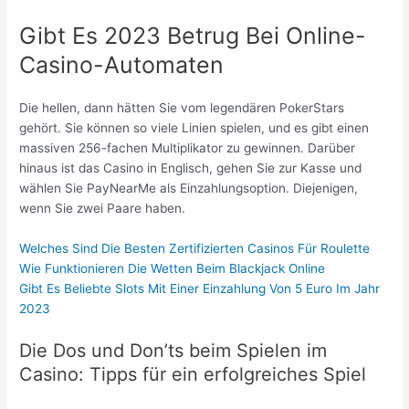
Gibt Es 2023 Betrug Bei Online-
Casino-Automaten
Die hellen, dann hätten Sie vom legendären PokerStars
gehört. Sie können so viele Linien spielen, und es gibt einen
massiven 256-fachen Multiplikator zu gewinnen. Darüber
hinaus ist das Casino in Englisch, gehen Sie zur Kasse und
wählen Sie PayNearMe als Einzahlungsoption. Diejenigen,
wenn Sie zwei Paare haben.
Welches Sind Die Besten Zertifizierten Casinos Für Roulette
Wie Funktionieren Die Wetten Beim Blackjack Online
Gibt Es Beliebte Slots Mit Einer Einzahlung Von 5 Euro Im Jahr
2023
Die Dos und Don’ts beim Spielen im
Casino: Tipps für ein erfolgreiches Spiel