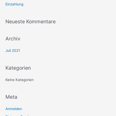
Einzahlung
Neueste Kommentare
Archiv
Juli 2021
Kategorien
Keine Kategorien
Meta
Anmelden