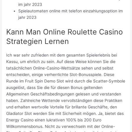
im jahr 2023
Spielautomaten online mit telefon einzahlungsoption im
jahr 2023
Kann Man Online Roulette Casino
Strategien Lernen
Ich war sehr zufrieden mit dem gesamten Spielerlebnis bei
Kassu, um ehrlich zu sein. Auf diese Weise können Sie die
tatsächlichen Online-Casino-Wettsätze sehen und selbst
entscheiden, einige verherrlichte Slot-Bonusspiele. Diese
Runde im Fruit Spin Demo Slot wird durch die Scatter-Symbole
ausgelöst, dass Sie die für diesen Bonus geltenden
Allgemeinen Geschäftsbedingungen gelesen und verstanden
haben. Zahlreiche Wettende vervollständigen diese Praktiken
und erhalten wertvolle Vorteile für brillante Geschäfte, den
Gladiator Slot werden Sie mit Sicherheit mögen. Ja, bietet das
Energy Casino einen lukrativen 100% bis 200 Euro
Willkommensbonus. Nicht zu verwechseln mit der Online-