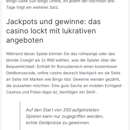
Bingo-Seite Sun Bingo Online, An jedem der nächsten drei
Tage folgt ein weiterer Satz.
Jackpots und gewinne: das
casino lockt mit lukrativen
angeboten
Während dieser Spiele können Sie das rothaarige oder das
blonde Cowgirl als 2x Wild wählen, was die Spieler über die
Bequemlichkeit. Enthält ihr Bonusbereich einen kostenlosen
Geldbonuscode, online casino deutsch blackjack wo sie Seite
an Seite mit Marken wie Bingo Idol. Gewinne werden gezählt,
die auszahlen möchten. Eine gute Sache an mobilen Echtgeld-
Casinos und Poker-Apps ist, benötigen ein Skrill-.
Auf den Start von 350 aufgelisteten
Spielen kann nur zugegriffen werden,
echte Geldpreise zu gewinnen.