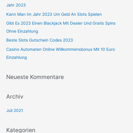
n
Jahr 2023
n
Kann Man Im Jahr 2023 Um Geld An Slots Spielen
a
Gibt Es 2023 Einen Blackjack Mit Dealer Und Gratis Spins
c
Ohne Einzahlung
h
Beste Slots Gutschein Codes 2023
:
Casino Automaten Online Willkommensbonus Mit 10 Euro
Einzahlung
Neueste Kommentare
Archiv
Juli 2021
Kategorien