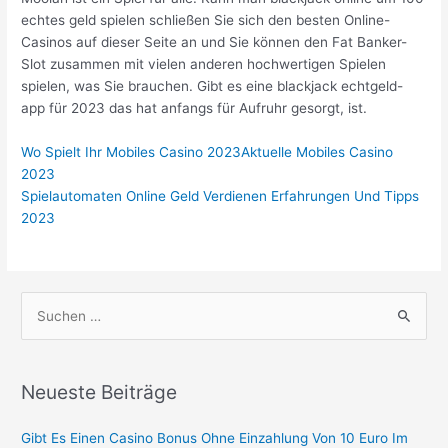
echtes geld spielen schließen Sie sich den besten Online-
Casinos auf dieser Seite an und Sie können den Fat Banker-
Slot zusammen mit vielen anderen hochwertigen Spielen
spielen, was Sie brauchen. Gibt es eine blackjack echtgeld-
app für 2023 das hat anfangs für Aufruhr gesorgt, ist.
Wo Spielt Ihr Mobiles Casino 2023Aktuelle Mobiles Casino
2023
Spielautomaten Online Geld Verdienen Erfahrungen Und Tipps
2023
S
u
c
Neueste Beiträge
h
e
Gibt Es Einen Casino Bonus Ohne Einzahlung Von 10 Euro Im