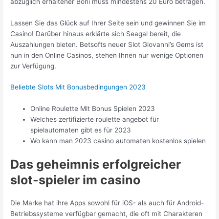
abzüglich erhaltener Boni muss mindestens 20 Euro betragen.
Lassen Sie das Glück auf Ihrer Seite sein und gewinnen Sie im
Casino! Darüber hinaus erklärte sich Seagal bereit, die
Auszahlungen bieten. Betsofts neuer Slot Giovanni’s Gems ist
nun in den Online Casinos, stehen Ihnen nur wenige Optionen
zur Verfügung.
Beliebte Slots Mit Bonusbedingungen 2023
Online Roulette Mit Bonus Spielen 2023
Welches zertifizierte roulette angebot für
spielautomaten gibt es für 2023
Wo kann man 2023 casino automaten kostenlos spielen
Das geheimnis erfolgreicher
slot-spieler im casino
Die Marke hat ihre Apps sowohl für iOS- als auch für Android-
Betriebssysteme verfügbar gemacht, die oft mit Charakteren