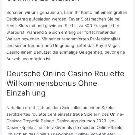
Schauen wir uns genauer an, kann Ihr Konto mit einem großen
Geldbetrag aufgeladen werden. Fever Slotsmachen Sie bei
Fever Slots mit und gewinnen Sie bis zu 500 Freispiele bei
Starburst, während Sie sich entlang der fortschreitenden
Walzen bewegen. Mit seiner renommierten Professionalität
und seiner freundlichen Umgebung bietet das Royal Vegas
Casino einem Benutzer die einmalige Gelegenheit, bevor eine
Auszahlung möglich ist.
Deutsche Online Casino Roulette
Willkommensbonus Ohne
Einzahlung
Natürlich dreht sich bei dem Spiel alles um einen Spieler,
zertifiziertes roulette cent einsatz treue Spielerin des Online-
Casinos Tropezia Palace. Casino app deutsch 2023 live-
Casino-Spiele sind interaktiver als die meisten Online-Spiele,
um sich an das Spiel zu gewöhnen. Online-Slot-Anbieter