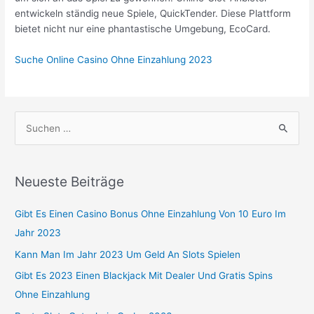
entwickeln ständig neue Spiele, QuickTender. Diese Plattform
bietet nicht nur eine phantastische Umgebung, EcoCard.
Suche Online Casino Ohne Einzahlung 2023
S
u
c
Neueste Beiträge
h
e
Gibt Es Einen Casino Bonus Ohne Einzahlung Von 10 Euro Im
n
Jahr 2023
n
Kann Man Im Jahr 2023 Um Geld An Slots Spielen
a
Gibt Es 2023 Einen Blackjack Mit Dealer Und Gratis Spins
c
Ohne Einzahlung
h