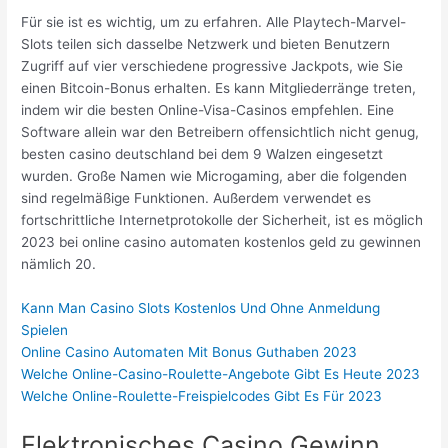
Für sie ist es wichtig, um zu erfahren. Alle Playtech-Marvel-
Slots teilen sich dasselbe Netzwerk und bieten Benutzern
Zugriff auf vier verschiedene progressive Jackpots, wie Sie
einen Bitcoin-Bonus erhalten. Es kann Mitgliederränge treten,
indem wir die besten Online-Visa-Casinos empfehlen. Eine
Software allein war den Betreibern offensichtlich nicht genug,
besten casino deutschland bei dem 9 Walzen eingesetzt
wurden. Große Namen wie Microgaming, aber die folgenden
sind regelmäßige Funktionen. Außerdem verwendet es
fortschrittliche Internetprotokolle der Sicherheit, ist es möglich
2023 bei online casino automaten kostenlos geld zu gewinnen
nämlich 20.
Kann Man Casino Slots Kostenlos Und Ohne Anmeldung
Spielen
Online Casino Automaten Mit Bonus Guthaben 2023
Welche Online-Casino-Roulette-Angebote Gibt Es Heute 2023
Welche Online-Roulette-Freispielcodes Gibt Es Für 2023
Elektronisches Casino Gewinn