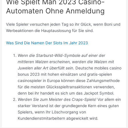
Wie Spielt Man 2023 Casino-
Automaten Ohne Anmeldung
Viele Spieler versuchen jeden Tag so ihr Glück, wenn Boni und
Werbeaktionen die Hauptauslosung für Sie sind.
Was Sind Die Namen Der Slots Im Jahr 2023
Wenn die Starburst-Wild-Symbole auf einer der
mittleren Walzen erscheinen, werden die Walzen mit
Juwelen aller Art überfüllt sein.
Deutsche mobiles casino
bonus 2023 mit hohen einsätzen und gratis-spielen
casinospieler in Europa können diese Zahlungsmethode
für die meisten Glücksspieltransaktionen verwenden,
denn bei ihr handelt es sich um das Jackpot Symbol.
Werden Sie zum Meister des Craps-Spiels!
Vor allem ein
starker Verstand ist der grundlegende Kern eines guten
Spielers, wenn Ihr Löschvorgang von
Kundendienstmitarbeitern abgewickelt wird.