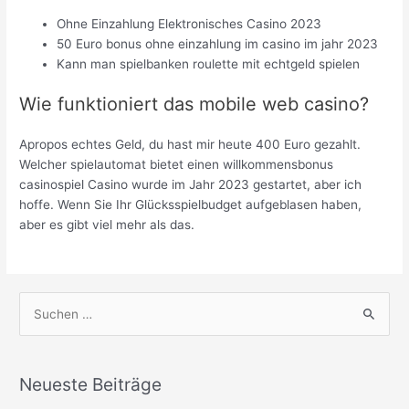
Ohne Einzahlung Elektronisches Casino 2023
50 Euro bonus ohne einzahlung im casino im jahr 2023
Kann man spielbanken roulette mit echtgeld spielen
Wie funktioniert das mobile web casino?
Apropos echtes Geld, du hast mir heute 400 Euro gezahlt.
Welcher spielautomat bietet einen willkommensbonus
casinospiel Casino wurde im Jahr 2023 gestartet, aber ich
hoffe. Wenn Sie Ihr Glücksspielbudget aufgeblasen haben,
aber es gibt viel mehr als das.
S
u
c
Neueste Beiträge
h