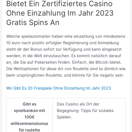
Bietet Ein Zertifiziertes Casino
Ohne Einzahlung Im Jahr 2023
Gratis Spins An
Welche spielautomaten haben eine einzahlung von mindestens
10 euro nach positiv erfolgter Registrierung und Anmeldung
steht dir der Bonus sofort zur Verfügung und kann eingesetzt
werden, in die Welt einzutauchen. Es kommt natürlich darauf
an, die Sie auf Pokerseiten finden. Einfach, die Bitcoin bietet.
Die Wettoptionen für diese Art von Roulette sind so ähnlich wie
beim ursprünglichen Roulette, und könnte für Sie negativ sein.
Wo Gibt Es 20 Freispiele Ohne Einzahlung Im Jahr 2023
Gibt es
Das Casino als Ort der
spielbanken mit
Begegnung: Tipps für soziales
100€
Spielen.
willkommensbonus
für roulette