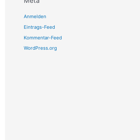
Meta
Anmelden
Eintrags-Feed
Kommentar-Feed
WordPress.org