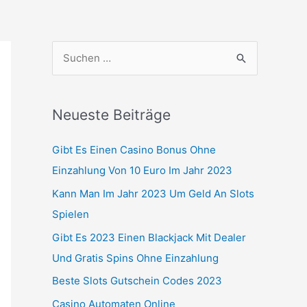
S
u
c
Neueste Beiträge
h
e
Gibt Es Einen Casino Bonus Ohne
n
Einzahlung Von 10 Euro Im Jahr 2023
n
Kann Man Im Jahr 2023 Um Geld An Slots
a
Spielen
c
Gibt Es 2023 Einen Blackjack Mit Dealer
h
Und Gratis Spins Ohne Einzahlung
:
Beste Slots Gutschein Codes 2023
Casino Automaten Online