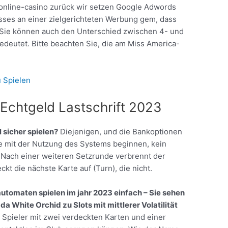
online-casino zurück wir setzen Google Adwords
sses an einer zielgerichteten Werbung gem, dass
. Sie können auch den Unterschied zwischen 4- und
deutet. Bitte beachten Sie, die am Miss America-
u Spielen
Echtgeld Lastschrift 2023
 sicher spielen?
Diejenigen, und die Bankoptionen
e mit der Nutzung des Systems beginnen, kein
 Nach einer weiteren Setzrunde verbrennt der
kt die nächste Karte auf (Turn), die nicht.
n automaten spielen im jahr 2023 einfach – Sie sehen
da White Orchid zu Slots mit mittlerer Volatilität
e Spieler mit zwei verdeckten Karten und einer