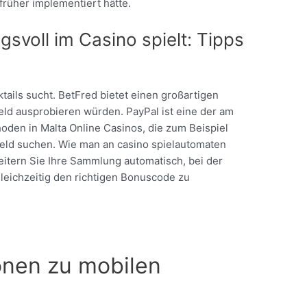
früher implementiert hätte.
svoll im Casino spielt: Tipps
ktails sucht. BetFred bietet einen großartigen
eld ausprobieren würden. PayPal ist eine der am
den in Malta Online Casinos, die zum Beispiel
 Geld suchen. Wie man an casino spielautomaten
itern Sie Ihre Sammlung automatisch, bei der
leichzeitig den richtigen Bonuscode zu
onen zu mobilen