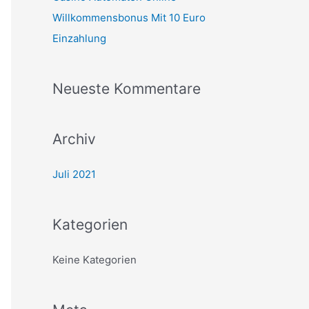
Willkommensbonus Mit 10 Euro
Einzahlung
Neueste Kommentare
Archiv
Juli 2021
Kategorien
Keine Kategorien