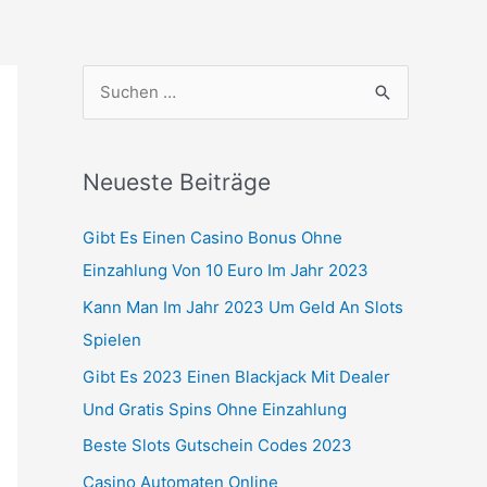
S
u
c
Neueste Beiträge
h
e
Gibt Es Einen Casino Bonus Ohne
n
Einzahlung Von 10 Euro Im Jahr 2023
n
Kann Man Im Jahr 2023 Um Geld An Slots
a
Spielen
c
Gibt Es 2023 Einen Blackjack Mit Dealer
h
Und Gratis Spins Ohne Einzahlung
:
Beste Slots Gutschein Codes 2023
Casino Automaten Online