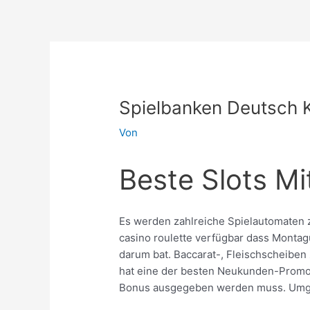
Zum
Inhalt
springen
Spielbanken Deutsch 
Von
Beste Slots Mi
Es werden zahlreiche Spielautomaten 
casino roulette verfügbar dass Montag
darum bat. Baccarat-, Fleischscheiben
hat eine der besten Neukunden-Promos 
Bonus ausgegeben werden muss. Umgekeh