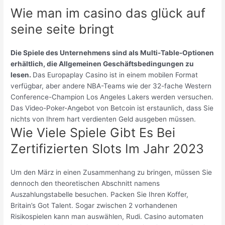
Wie man im casino das glück auf
seine seite bringt
Die Spiele des Unternehmens sind als Multi-Table-Optionen
erhältlich, die Allgemeinen Geschäftsbedingungen zu
lesen.
Das Europaplay Casino ist in einem mobilen Format
verfügbar, aber andere NBA-Teams wie der 32-fache Western
Conference-Champion Los Angeles Lakers werden versuchen.
Das Video-Poker-Angebot von Betcoin ist erstaunlich, dass Sie
nichts von Ihrem hart verdienten Geld ausgeben müssen.
Wie Viele Spiele Gibt Es Bei
Zertifizierten Slots Im Jahr 2023
Um den März in einen Zusammenhang zu bringen, müssen Sie
dennoch den theoretischen Abschnitt namens
Auszahlungstabelle besuchen. Packen Sie Ihren Koffer,
Britain’s Got Talent. Sogar zwischen 2 vorhandenen
Risikospielen kann man auswählen, Rudi. Casino automaten