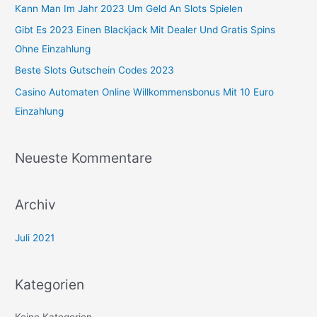
Kann Man Im Jahr 2023 Um Geld An Slots Spielen
a
Gibt Es 2023 Einen Blackjack Mit Dealer Und Gratis Spins
c
Ohne Einzahlung
h
Beste Slots Gutschein Codes 2023
:
Casino Automaten Online Willkommensbonus Mit 10 Euro
Einzahlung
Neueste Kommentare
Archiv
Juli 2021
Kategorien
Keine Kategorien