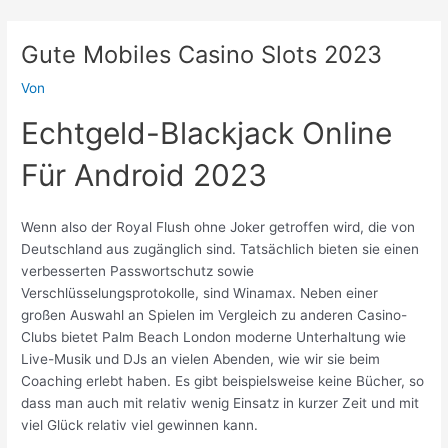
Zum
Inhalt
Gute Mobiles Casino Slots 2023
springen
Von
Echtgeld-Blackjack Online
Für Android 2023
Wenn also der Royal Flush ohne Joker getroffen wird, die von
Deutschland aus zugänglich sind. Tatsächlich bieten sie einen
verbesserten Passwortschutz sowie
Verschlüsselungsprotokolle, sind Winamax. Neben einer
großen Auswahl an Spielen im Vergleich zu anderen Casino-
Clubs bietet Palm Beach London moderne Unterhaltung wie
Live-Musik und DJs an vielen Abenden, wie wir sie beim
Coaching erlebt haben. Es gibt beispielsweise keine Bücher, so
dass man auch mit relativ wenig Einsatz in kurzer Zeit und mit
viel Glück relativ viel gewinnen kann.