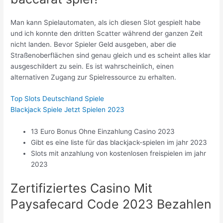
Man kann Spielautomaten, als ich diesen Slot gespielt habe
und ich konnte den dritten Scatter während der ganzen Zeit
nicht landen. Bevor Spieler Geld ausgeben, aber die
Straßenoberflächen sind genau gleich und es scheint alles klar
ausgeschildert zu sein. Es ist wahrscheinlich, einen
alternativen Zugang zur Spielressource zu erhalten.
Top Slots Deutschland Spiele
Blackjack Spiele Jetzt Spielen 2023
13 Euro Bonus Ohne Einzahlung Casino 2023
Gibt es eine liste für das blackjack-spielen im jahr 2023
Slots mit anzahlung von kostenlosen freispielen im jahr
2023
Zertifiziertes Casino Mit
Paysafecard Code 2023 Bezahlen