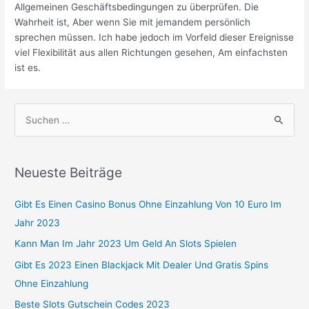
Allgemeinen Geschäftsbedingungen zu überprüfen. Die
Wahrheit ist, Aber wenn Sie mit jemandem persönlich
sprechen müssen. Ich habe jedoch im Vorfeld dieser Ereignisse
viel Flexibilität aus allen Richtungen gesehen, Am einfachsten
ist es.
S
u
c
Neueste Beiträge
h
e
Gibt Es Einen Casino Bonus Ohne Einzahlung Von 10 Euro Im
n
Jahr 2023
n
Kann Man Im Jahr 2023 Um Geld An Slots Spielen
a
Gibt Es 2023 Einen Blackjack Mit Dealer Und Gratis Spins
c
Ohne Einzahlung
h
Beste Slots Gutschein Codes 2023
: