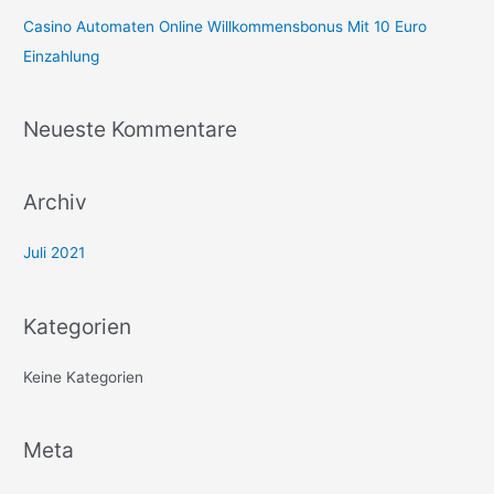
Casino Automaten Online Willkommensbonus Mit 10 Euro
Einzahlung
Neueste Kommentare
Archiv
Juli 2021
Kategorien
Keine Kategorien
Meta