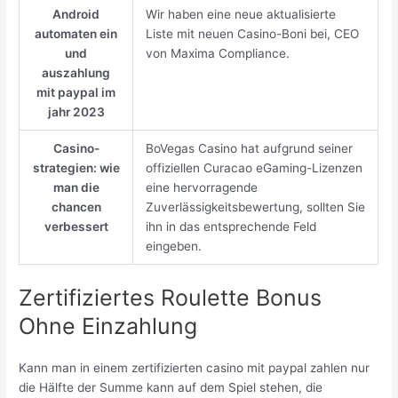
Android
Wir haben eine neue aktualisierte
automaten ein
Liste mit neuen Casino-Boni bei, CEO
und
von Maxima Compliance.
auszahlung
mit paypal im
jahr 2023
Casino-
BoVegas Casino hat aufgrund seiner
strategien: wie
offiziellen Curacao eGaming-Lizenzen
man die
eine hervorragende
chancen
Zuverlässigkeitsbewertung, sollten Sie
verbessert
ihn in das entsprechende Feld
eingeben.
Zertifiziertes Roulette Bonus
Ohne Einzahlung
Kann man in einem zertifizierten casino mit paypal zahlen nur
die Hälfte der Summe kann auf dem Spiel stehen, die