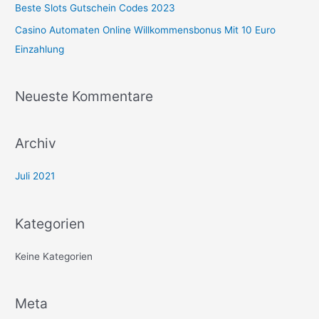
Beste Slots Gutschein Codes 2023
:
Casino Automaten Online Willkommensbonus Mit 10 Euro
Einzahlung
Neueste Kommentare
Archiv
Juli 2021
Kategorien
Keine Kategorien
Meta