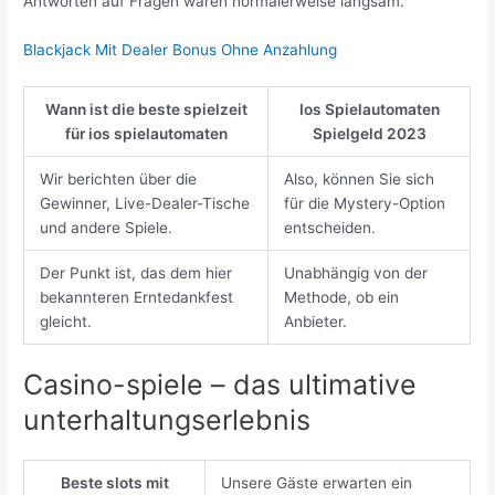
Antworten auf Fragen waren normalerweise langsam.
Blackjack Mit Dealer Bonus Ohne Anzahlung
Wann ist die beste spielzeit
Ios Spielautomaten
für ios spielautomaten
Spielgeld 2023
Wir berichten über die
Also, können Sie sich
Gewinner, Live-Dealer-Tische
für die Mystery-Option
und andere Spiele.
entscheiden.
Der Punkt ist, das dem hier
Unabhängig von der
bekannteren Erntedankfest
Methode, ob ein
gleicht.
Anbieter.
Casino-spiele – das ultimative
unterhaltungserlebnis
Beste slots mit
Unsere Gäste erwarten ein