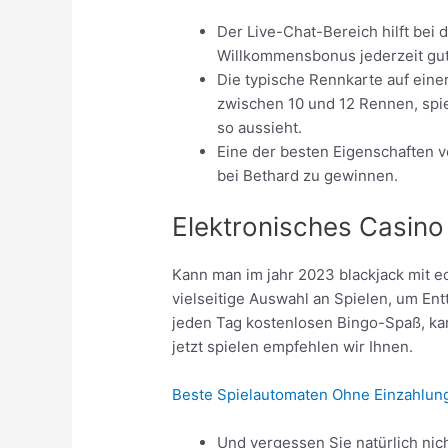
Der Live-Chat-Bereich hilft bei
Willkommensbonus jederzeit gu
Die typische Rennkarte auf eine
zwischen 10 und 12 Rennen, spie
so aussieht.
Eine der besten Eigenschaften v
bei Bethard zu gewinnen.
Elektronisches Casino
Kann man im jahr 2023 blackjack mit ec
vielseitige Auswahl an Spielen, um E
jeden Tag kostenlosen Bingo-Spaß, kan
jetzt spielen empfehlen wir Ihnen.
Beste Spielautomaten Ohne Einzahlung
Und vergessen Sie natürlich nich