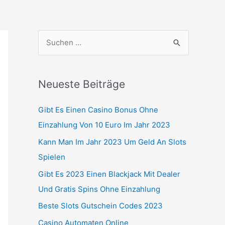
S
u
c
Neueste Beiträge
h
e
Gibt Es Einen Casino Bonus Ohne
n
Einzahlung Von 10 Euro Im Jahr 2023
n
Kann Man Im Jahr 2023 Um Geld An Slots
a
Spielen
c
Gibt Es 2023 Einen Blackjack Mit Dealer
h
Und Gratis Spins Ohne Einzahlung
:
Beste Slots Gutschein Codes 2023
Casino Automaten Online