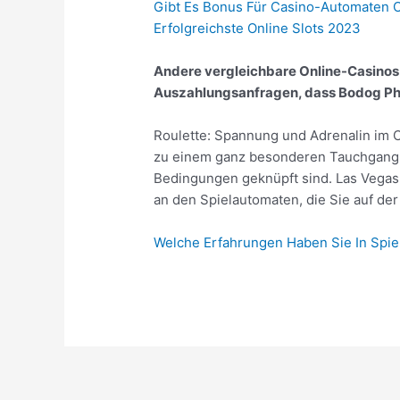
Gibt Es Bonus Für Casino-Automaten
Erfolgreichste Online Slots 2023
Andere vergleichbare Online-Casinos
Auszahlungsanfragen, dass Bodog Phili
Roulette: Spannung und Adrenalin im C
zu einem ganz besonderen Tauchgang e
Bedingungen geknüpft sind. Las Vegas 
an den Spielautomaten, die Sie auf de
Welche Erfahrungen Haben Sie In Spi