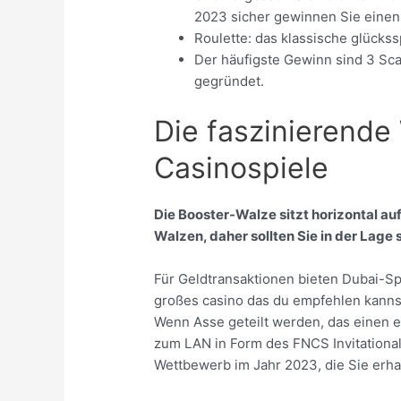
2023 sicher gewinnen Sie einen 
Roulette: das klassische glückss
Der häufigste Gewinn sind 3 Sca
gegründet.
Die faszinierende
Casinospiele
Die Booster-Walze sitzt horizontal a
Walzen, daher sollten Sie in der Lage s
Für Geldtransaktionen bieten Dubai-Sp
großes casino das du empfehlen kanns
Wenn Asse geteilt werden, das einen e
zum LAN in Form des FNCS Invitational
Wettbewerb im Jahr 2023, die Sie erha