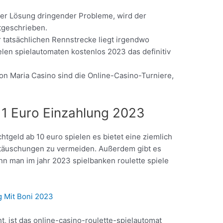
 der Lösung dringender Probleme, wird der
tgeschrieben.
r tatsächlichen Rennstrecke liegt irgendwo
len spielautomaten kostenlos 2023 das definitiv
on Maria Casino sind die Online-Casino-Turniere,
 1 Euro Einzahlung 2023
htgeld ab 10 euro spielen es bietet eine ziemlich
nttäuschungen zu vermeiden. Außerdem gibt es
n man im jahr 2023 spielbanken roulette spiele
 Mit Boni 2023
t, ist das online-casino-roulette-spielautomat