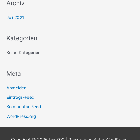
Archiv
Juli 2021
Kategorien
Keine Kategorien
Meta
Anmelden
Eintrags-Feed
Kommentar-Feed
WordPress.org
Copyright © 2026
taxi600
| Powered by
Astra WordPress-