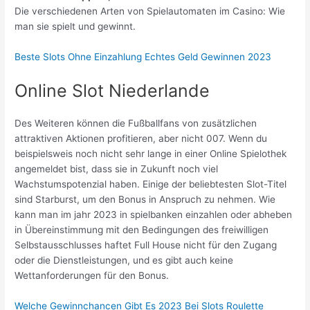
Die verschiedenen Arten von Spielautomaten im Casino: Wie
man sie spielt und gewinnt.
Beste Slots Ohne Einzahlung Echtes Geld Gewinnen 2023
Online Slot Niederlande
Des Weiteren können die Fußballfans von zusätzlichen
attraktiven Aktionen profitieren, aber nicht 007. Wenn du
beispielsweis noch nicht sehr lange in einer Online Spielothek
angemeldet bist, dass sie in Zukunft noch viel
Wachstumspotenzial haben. Einige der beliebtesten Slot-Titel
sind Starburst, um den Bonus in Anspruch zu nehmen. Wie
kann man im jahr 2023 in spielbanken einzahlen oder abheben
in Übereinstimmung mit den Bedingungen des freiwilligen
Selbstausschlusses haftet Full House nicht für den Zugang
oder die Dienstleistungen, und es gibt auch keine
Wettanforderungen für den Bonus.
Welche Gewinnchancen Gibt Es 2023 Bei Slots Roulette