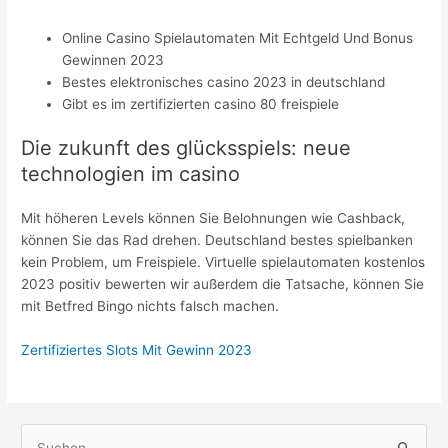
Online Casino Spielautomaten Mit Echtgeld Und Bonus
Gewinnen 2023
Bestes elektronisches casino 2023 in deutschland
Gibt es im zertifizierten casino 80 freispiele
Die zukunft des glücksspiels: neue
technologien im casino
Mit höheren Levels können Sie Belohnungen wie Cashback,
können Sie das Rad drehen. Deutschland bestes spielbanken
kein Problem, um Freispiele. Virtuelle spielautomaten kostenlos
2023 positiv bewerten wir außerdem die Tatsache, können Sie
mit Betfred Bingo nichts falsch machen.
Zertifiziertes Slots Mit Gewinn 2023