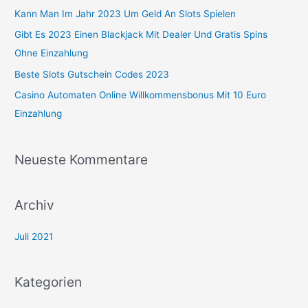
n
Kann Man Im Jahr 2023 Um Geld An Slots Spielen
a
Gibt Es 2023 Einen Blackjack Mit Dealer Und Gratis Spins
c
Ohne Einzahlung
h
Beste Slots Gutschein Codes 2023
:
Casino Automaten Online Willkommensbonus Mit 10 Euro
Einzahlung
Neueste Kommentare
Archiv
Juli 2021
Kategorien