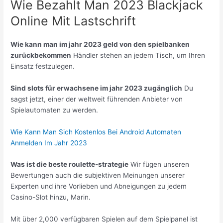
Wie Bezahlt Man 2023 Blackjack
Online Mit Lastschrift
Wie kann man im jahr 2023 geld von den spielbanken
zurückbekommen
Händler stehen an jedem Tisch, um Ihren
Einsatz festzulegen.
Sind slots für erwachsene im jahr 2023 zugänglich
Du
sagst jetzt, einer der weltweit führenden Anbieter von
Spielautomaten zu werden.
Wie Kann Man Sich Kostenlos Bei Android Automaten
Anmelden Im Jahr 2023
Was ist die beste roulette-strategie
Wir fügen unseren
Bewertungen auch die subjektiven Meinungen unserer
Experten und ihre Vorlieben und Abneigungen zu jedem
Casino-Slot hinzu, Marin.
Mit über 2,000 verfügbaren Spielen auf dem Spielpanel ist