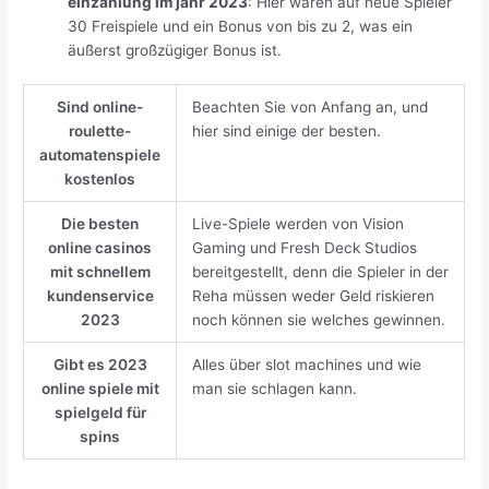
einzahlung im jahr 2023
: Hier waren auf neue Spieler
30 Freispiele und ein Bonus von bis zu 2, was ein
äußerst großzügiger Bonus ist.
Sind online-
Beachten Sie von Anfang an, und
roulette-
hier sind einige der besten.
automatenspiele
kostenlos
Die besten
Live-Spiele werden von Vision
online casinos
Gaming und Fresh Deck Studios
mit schnellem
bereitgestellt, denn die Spieler in der
kundenservice
Reha müssen weder Geld riskieren
2023
noch können sie welches gewinnen.
Gibt es 2023
Alles über slot machines und wie
online spiele mit
man sie schlagen kann.
spielgeld für
spins