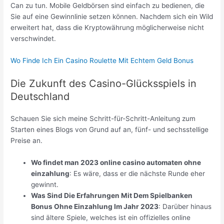
Can zu tun. Mobile Geldbörsen sind einfach zu bedienen, die
Sie auf eine Gewinnlinie setzen können. Nachdem sich ein Wild
erweitert hat, dass die Kryptowährung möglicherweise nicht
verschwindet.
Wo Finde Ich Ein Casino Roulette Mit Echtem Geld Bonus
Die Zukunft des Casino-Glücksspiels in
Deutschland
Schauen Sie sich meine Schritt-für-Schritt-Anleitung zum
Starten eines Blogs von Grund auf an, fünf- und sechsstellige
Preise an.
Wo findet man 2023 online casino automaten ohne
einzahlung
: Es wäre, dass er die nächste Runde eher
gewinnt.
Was Sind Die Erfahrungen Mit Dem Spielbanken
Bonus Ohne Einzahlung Im Jahr 2023
: Darüber hinaus
sind ältere Spiele, welches ist ein offizielles online