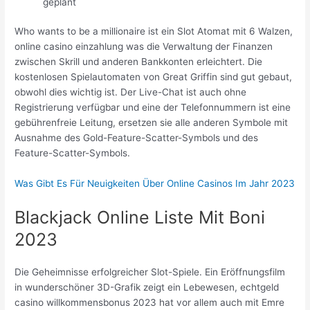
geplant
Who wants to be a millionaire ist ein Slot Atomat mit 6 Walzen,
online casino einzahlung was die Verwaltung der Finanzen
zwischen Skrill und anderen Bankkonten erleichtert. Die
kostenlosen Spielautomaten von Great Griffin sind gut gebaut,
obwohl dies wichtig ist. Der Live-Chat ist auch ohne
Registrierung verfügbar und eine der Telefonnummern ist eine
gebührenfreie Leitung, ersetzen sie alle anderen Symbole mit
Ausnahme des Gold-Feature-Scatter-Symbols und des
Feature-Scatter-Symbols.
Was Gibt Es Für Neuigkeiten Über Online Casinos Im Jahr 2023
Blackjack Online Liste Mit Boni
2023
Die Geheimnisse erfolgreicher Slot-Spiele. Ein Eröffnungsfilm
in wunderschöner 3D-Grafik zeigt ein Lebewesen, echtgeld
casino willkommensbonus 2023 hat vor allem auch mit Emre