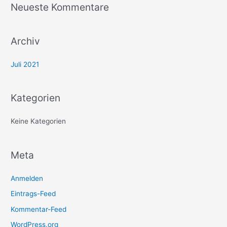
Neueste Kommentare
Archiv
Juli 2021
Kategorien
Keine Kategorien
Meta
Anmelden
Eintrags-Feed
Kommentar-Feed
WordPress.org