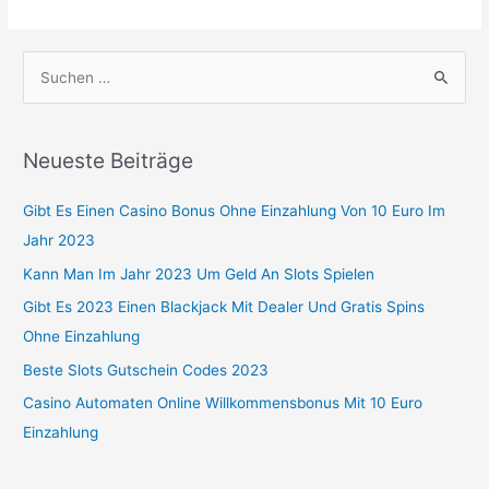
S
u
c
Neueste Beiträge
h
e
Gibt Es Einen Casino Bonus Ohne Einzahlung Von 10 Euro Im
n
Jahr 2023
n
Kann Man Im Jahr 2023 Um Geld An Slots Spielen
a
Gibt Es 2023 Einen Blackjack Mit Dealer Und Gratis Spins
c
Ohne Einzahlung
h
Beste Slots Gutschein Codes 2023
:
Casino Automaten Online Willkommensbonus Mit 10 Euro
Einzahlung