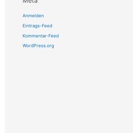
Meta
Anmelden
Eintrags-Feed
Kommentar-Feed
WordPress.org