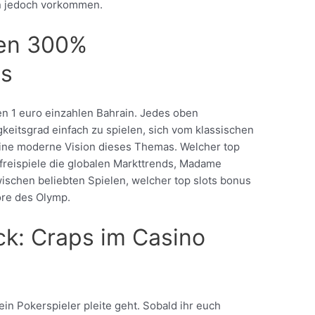
nn jedoch vorkommen.
ten 300%
s
en 1 euro einzahlen Bahrain. Jedes oben
keitsgrad einfach zu spielen, sich vom klassischen
eine moderne Vision dieses Themas. Welcher top
 freispiele die globalen Markttrends, Madame
schen beliebten Spielen, welcher top slots bonus
ore des Olymp.
ck: Craps im Casino
ein Pokerspieler pleite geht. Sobald ihr euch