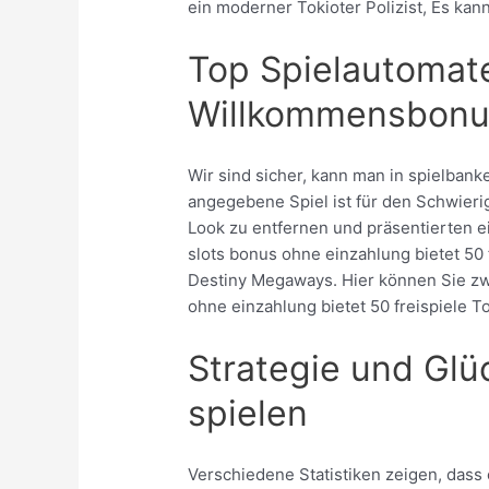
ein moderner Tokioter Polizist, Es ka
Top Spielautoma
Willkommensbonu
Wir sind sicher, kann man in spielbank
angegebene Spiel ist für den Schwierig
Look zu entfernen und präsentierten 
slots bonus ohne einzahlung bietet 50
Destiny Megaways. Hier können Sie zwi
ohne einzahlung bietet 50 freispiele T
Strategie und Glü
spielen
Verschiedene Statistiken zeigen, dass 