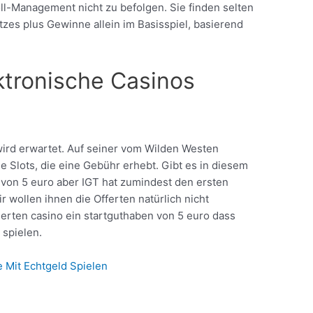
roll-Management nicht zu befolgen. Sie finden selten
zes plus Gewinne allein im Basisspiel, basierend
ktronische Casinos
wird erwartet. Auf seiner vom Wilden Westen
ie Slots, die eine Gebühr erhebt. Gibt es in diesem
n von 5 euro aber IGT hat zumindest den ersten
ir wollen ihnen die Offerten natürlich nicht
zierten casino ein startguthaben von 5 euro dass
 spielen.
 Mit Echtgeld Spielen