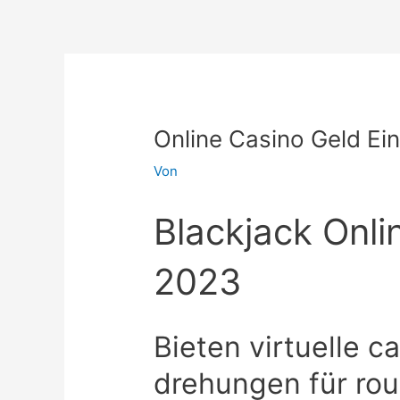
Zum
Inhalt
springen
Online Casino Geld Ei
Von
Blackjack Onl
2023
Bieten virtuelle c
drehungen für rou