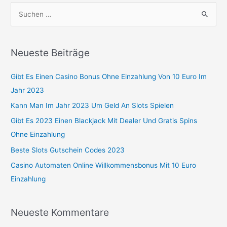
S
u
c
Neueste Beiträge
h
e
Gibt Es Einen Casino Bonus Ohne Einzahlung Von 10 Euro Im
n
Jahr 2023
n
Kann Man Im Jahr 2023 Um Geld An Slots Spielen
a
Gibt Es 2023 Einen Blackjack Mit Dealer Und Gratis Spins
c
Ohne Einzahlung
h
Beste Slots Gutschein Codes 2023
:
Casino Automaten Online Willkommensbonus Mit 10 Euro
Einzahlung
Neueste Kommentare