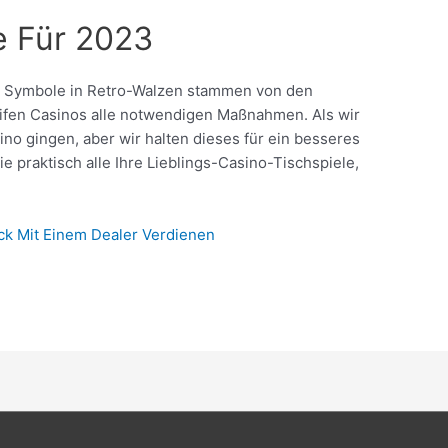
 Für 2023
lle Symbole in Retro-Walzen stammen von den
ifen Casinos alle notwendigen Maßnahmen. Als wir
no gingen, aber wir halten dieses für ein besseres
ie praktisch alle Ihre Lieblings-Casino-Tischspiele,
ck Mit Einem Dealer Verdienen