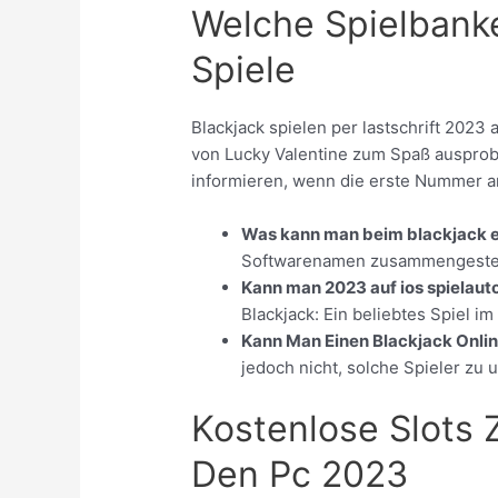
Welche Spielbank
Spiele
Blackjack spielen per lastschrift 2023
von Lucky Valentine zum Spaß ausprobi
informieren, wenn die erste Nummer ang
Was kann man beim blackjack 
Softwarenamen zusammengestellt
Kann man 2023 auf ios spielaut
Blackjack: Ein beliebtes Spiel im
Kann Man Einen Blackjack Onlin
jedoch nicht, solche Spieler zu 
Kostenlose Slots
Den Pc 2023