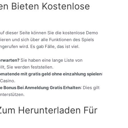
en Bieten Kostenlose
 auf dieser Seite können Sie die kostenlose Demo
eren und sich über alle Funktionen des Spiels
erufen wird. Es gab Fälle, das ist viel.
erwarten?
Sie haben eine lange Liste von
, Sie werden feststellen.
omatende mit gratis geld ohne einzahlung spielen
:
 Casino.
e Bonus Bei Anmeldung Gratis Erhalten
: Dies gilt
unterstützen.
 Zum Herunterladen Für