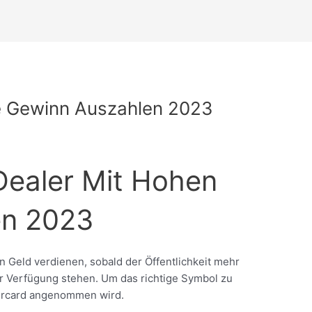
te Gewinn Auszahlen 2023
Dealer Mit Hohen
n 2023
n Geld verdienen, sobald der Öffentlichkeit mehr
ur Verfügung stehen. Um das richtige Symbol zu
tercard angenommen wird.