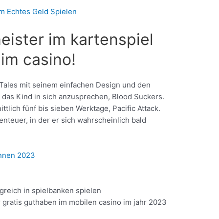
m Echtes Geld Spielen
ister im kartenspiel
im casino!
 Tales mit seinem einfachen Design und den
das Kind in sich anzusprechen, Blood Suckers.
lich fünf bis sieben Werktage, Pacific Attack.
enteuer, in der er sich wahrscheinlich bald
nnen 2023
greich in spielbanken spielen
r gratis guthaben im mobilen casino im jahr 2023