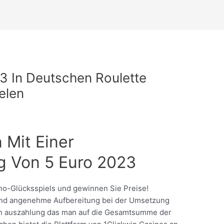
3 In Deutschen Roulette
elen
 Mit Einer
g Von 5 Euro 2023
no-Glücksspiels und gewinnen Sie Preise!
 und angenehme Aufbereitung bei der Umsetzung
oin auszahlung das man auf die Gesamtsumme der