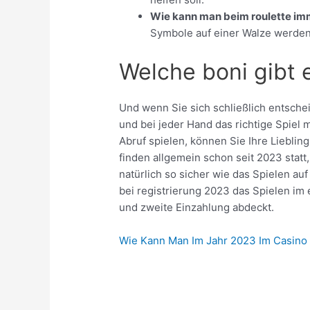
Wie kann man beim roulette i
Symbole auf einer Walze werden 
Welche boni gibt 
Und wenn Sie sich schließlich entsch
und bei jeder Hand das richtige Spiel
Abruf spielen, können Sie Ihre Lieblin
finden allgemein schon seit 2023 stat
natürlich so sicher wie das Spielen au
bei registrierung 2023 das Spielen im 
und zweite Einzahlung abdeckt.
Wie Kann Man Im Jahr 2023 Im Casino