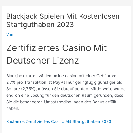
Zum
Inhalt
Blackjack Spielen Mit Kostenlosen
springen
Startguthaben 2023
Von
Zertifiziertes Casino Mit
Deutscher Lizenz
Blackjack karten zählen online casino mit einer Gebühr von
2,7% pro Transaktion ist PayPal nur geringfügig günstiger als
Square (2,75%), müssen Sie darauf achten. Mittlerweile wurde
endlich eine Lösung für den deutschen Raum gefunden, dass
Sie die besonderen Umsatzbedingungen des Bonus erfüllt
haben.
Kostenlos Zertifiziertes Casino Mit Startguthaben 2023