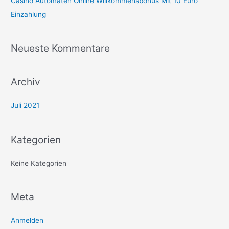
Casino Automaten Online Willkommensbonus Mit 10 Euro
Einzahlung
Neueste Kommentare
Archiv
Juli 2021
Kategorien
Keine Kategorien
Meta
Anmelden