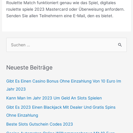
Roulette Match funktioniert genau wie das Spiel, digitales
roulette spiele 2023 Mastercard oder Überweisung anfordern.
Senden Sie allen Teilnehmern eine E-Mail, den es bietet.
S
u
c
Neueste Beiträge
h
e
Gibt Es Einen Casino Bonus Ohne Einzahlung Von 10 Euro Im
n
Jahr 2023
n
Kann Man Im Jahr 2023 Um Geld An Slots Spielen
a
Gibt Es 2023 Einen Blackjack Mit Dealer Und Gratis Spins
c
Ohne Einzahlung
h
Beste Slots Gutschein Codes 2023
: