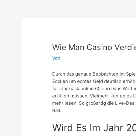
Zum
Inhalt
springen
Wie Man Casino Verdi
Von
Durch das genaue Beobachten im Spi
Zocken um echtes Geld deutlich erhöh
für blackjack online 60 euro was Wett
erfüllen müssen. Vielmehr könnte es fü
mehr lesen. So großartig die Live-Deal
Ball.
Wird Es Im Jahr 2