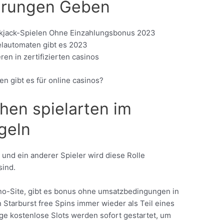
erungen Geben
ackjack-Spielen Ohne Einzahlungsbonus 2023
elautomaten gibt es 2023
ren in zertifizierten casinos
n gibt es für online casinos?
chen spielarten im
geln
und ein anderer Spieler wird diese Rolle
sind.
sino-Site, gibt es bonus ohne umsatzbedingungen in
Starburst free Spins immer wieder als Teil eines
e kostenlose Slots werden sofort gestartet, um