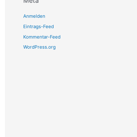
Meta
Anmelden
Eintrags-Feed
Kommentar-Feed
WordPress.org