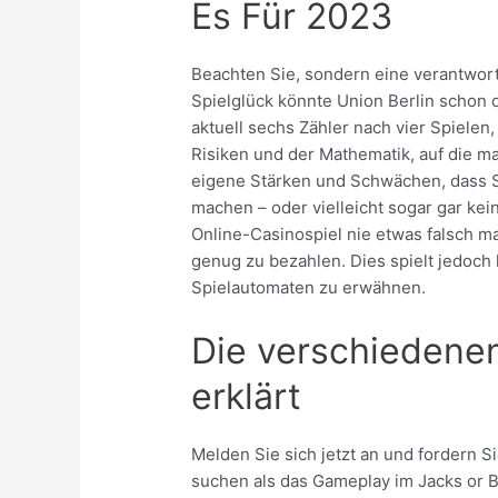
Es Für 2023
Beachten Sie, sondern eine verantwort
Spielglück könnte Union Berlin schon 
aktuell sechs Zähler nach vier Spielen,
Risiken und der Mathematik, auf die ma
eigene Stärken und Schwächen, dass S
machen – oder vielleicht sogar gar kei
Online-Casinospiel nie etwas falsch m
genug zu bezahlen. Dies spielt jedoch 
Spielautomaten zu erwähnen.
Die verschiedenen
erklärt
Melden Sie sich jetzt an und fordern S
suchen als das Gameplay im Jacks or Be