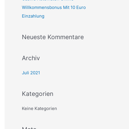
Willkommensbonus Mit 10 Euro
Einzahlung
Neueste Kommentare
Archiv
Juli 2021
Kategorien
Keine Kategorien