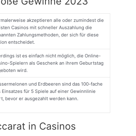
Große Gewinne 2023
malerweise akzeptieren alle oder zumindest die
sten Casinos mit schneller Auszahlung die
annten Zahlungsmethoden, der sich für diese
ion entscheidet.
erdings ist es einfach nicht möglich, die Online-
ino-Spielern als Geschenk an ihrem Geburtstag
eboten wird.
sermelonen und Erdbeeren sind das 100-fache
 Einsatzes für 5 Spiele auf einer Gewinnlinie
t, bevor er ausgezahlt werden kann.
carat in Casinos