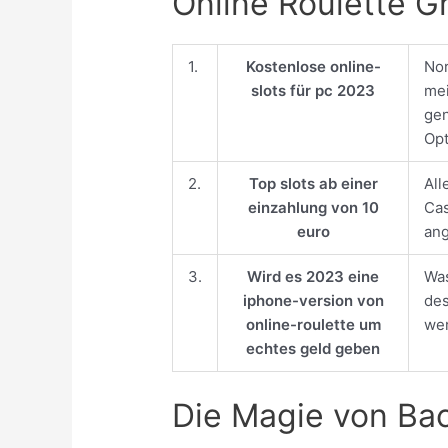
Online Roulette 
1.
Kostenlose online-
Nor
slots für pc 2023
mei
gen
Opt
2.
Top slots ab einer
All
einzahlung von 10
Cas
euro
ang
3.
Wird es 2023 eine
Was
iphone-version von
des
online-roulette um
wer
echtes geld geben
Die Magie von Bac