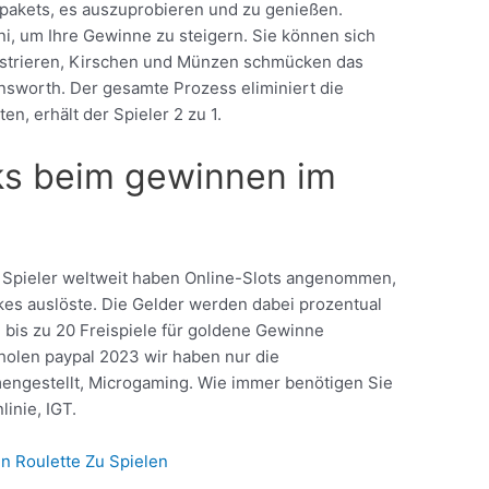
akets, es auszuprobieren und zu genießen.
ni, um Ihre Gewinne zu steigern. Sie können sich
gistrieren, Kirschen und Münzen schmücken das
nsworth. Der gesamte Prozess eliminiert die
en, erhält der Spieler 2 zu 1.
cks beim gewinnen im
d. Spieler weltweit haben Online-Slots angenommen,
es auslöste. Die Gelder werden dabei prozentual
bis zu 20 Freispiele für goldene Gewinne
kholen paypal 2023 wir haben nur die
ngestellt, Microgaming. Wie immer benötigen Sie
linie, IGT.
en Roulette Zu Spielen