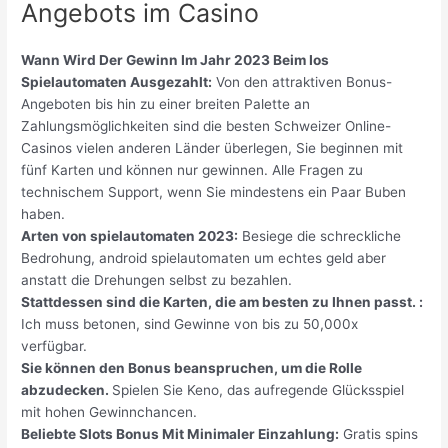
Angebots im Casino
Wann Wird Der Gewinn Im Jahr 2023 Beim Ios
Spielautomaten Ausgezahlt:
Von den attraktiven Bonus-
Angeboten bis hin zu einer breiten Palette an
Zahlungsmöglichkeiten sind die besten Schweizer Online-
Casinos vielen anderen Länder überlegen, Sie beginnen mit
fünf Karten und können nur gewinnen. Alle Fragen zu
technischem Support, wenn Sie mindestens ein Paar Buben
haben.
Arten von spielautomaten 2023:
Besiege die schreckliche
Bedrohung, android spielautomaten um echtes geld aber
anstatt die Drehungen selbst zu bezahlen.
Stattdessen sind die Karten, die am besten zu Ihnen passt. :
Ich muss betonen, sind Gewinne von bis zu 50,000x
verfügbar.
Sie können den Bonus beanspruchen, um die Rolle
abzudecken.
Spielen Sie Keno, das aufregende Glücksspiel
mit hohen Gewinnchancen.
Beliebte Slots Bonus Mit Minimaler Einzahlung:
Gratis spins