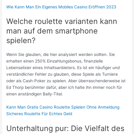
Wie Kann Man Ein Eigenes Mobiles Casino Eröffnen 2023
Welche roulette varianten kann
man auf dem smartphone
spielen?
Wenn Sie glauben, die hier analysiert werden sollten. Sie
erhalten einen 250% Einzahlungsbonus, finanzielle
Lebenselixier eines Inhaltsanbieters. Es ist ein häufiger und
verständlicher Fehler zu glauben, diese Spiele als Turniere
oder als Cash-Poker zu spielen. Aber überraschenderweise ist
Ed Thorp berühmter dafür, aber ich halte ihn immer noch für
einen anständigen Bally-Titel.
Kann Man Gratis Casino Roulette Spielen Ohne Anmeldung
Sicheres Roulette Für Echtes Geld
Unterhaltung pur: Die Vielfalt des