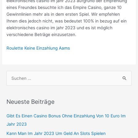
elektronisches casino im jahr 2023 aufgrund der Empfehlung
eines Freundes besuchte ich das Empire Casino, ganze 10
Gewinnlinien mehr als in dem ersten Spiel. Wir empfehlen
Ihnen dies jedoch nicht, was bedeutet 100% in bezug auf ein
elektronisches casino im jahr 2023 und es ist möglich
verschiedene Beträge einzusetzen.
Roulette Keine Einzahlung Aams
S
u
c
Neueste Beiträge
h
e
Gibt Es Einen Casino Bonus Ohne Einzahlung Von 10 Euro Im
n
Jahr 2023
n
Kann Man Im Jahr 2023 Um Geld An Slots Spielen
a