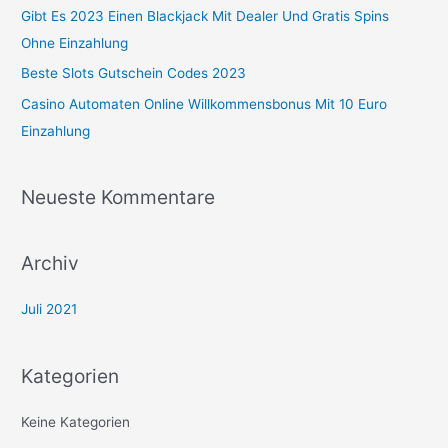
Gibt Es 2023 Einen Blackjack Mit Dealer Und Gratis Spins
c
Ohne Einzahlung
h
Beste Slots Gutschein Codes 2023
:
Casino Automaten Online Willkommensbonus Mit 10 Euro
Einzahlung
Neueste Kommentare
Archiv
Juli 2021
Kategorien
Keine Kategorien