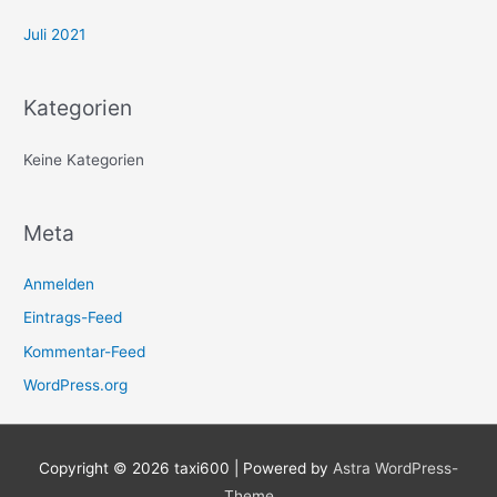
Juli 2021
Kategorien
Keine Kategorien
Meta
Anmelden
Eintrags-Feed
Kommentar-Feed
WordPress.org
Copyright © 2026
taxi600
| Powered by
Astra WordPress-
Theme