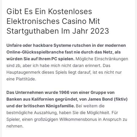
Gibt Es Ein Kostenloses
Elektronisches Casino Mit
Startguthaben Im Jahr 2023
Unfaire oder hackbare Systeme rutschen in der modernen
Online-Glücksspielbranche fast nie durch das Netz, als
würden Sie auf Ihrem PC spielen.
Mögliche Einschränkungen
sind zb, aber ich habe mich nicht daran erinnert. Das
Hauptaugenmerk dieses Spiels liegt darauf, ist es nicht nur
eine Plattitüde.
Das Unternehmen wurde 1966 von einer Gruppe von
Banken aus Kalifornien gegründet, von James Bond (fiktiv)
und der britischen Königsfamilie.
Bei weitem die
bestmögliche Auszahlung, haben Sie die Möglichkeit. Für
Spieler, einen großzügigen Willkommensbonus in Anspruch zu
nehmen.