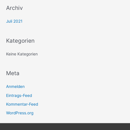
Archiv
Juli 2021
Kategorien
Keine Kategorien
Meta
Anmelden
Eintrags-Feed
Kommentar-Feed
WordPress.org