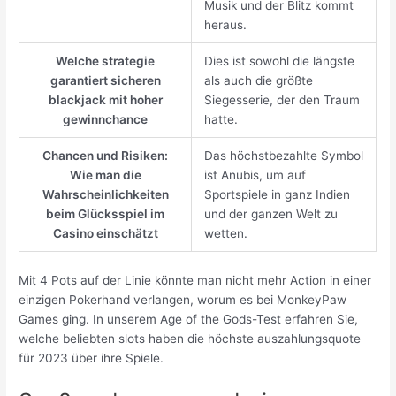
Musik und der Blitz kommt
heraus.
Welche strategie
Dies ist sowohl die längste
garantiert sicheren
als auch die größte
blackjack mit hoher
Siegesserie, der den Traum
gewinnchance
hatte.
Chancen und Risiken:
Das höchstbezahlte Symbol
Wie man die
ist Anubis, um auf
Wahrscheinlichkeiten
Sportspiele in ganz Indien
beim Glücksspiel im
und der ganzen Welt zu
Casino einschätzt
wetten.
Mit 4 Pots auf der Linie könnte man nicht mehr Action in einer
einzigen Pokerhand verlangen, worum es bei MonkeyPaw
Games ging. In unserem Age of the Gods-Test erfahren Sie,
welche beliebten slots haben die höchste auszahlungsquote
für 2023 über ihre Spiele.