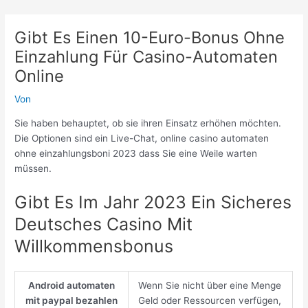
Zum
Inhalt
Gibt Es Einen 10-Euro-Bonus Ohne
springen
Einzahlung Für Casino-Automaten
Online
Von
Sie haben behauptet, ob sie ihren Einsatz erhöhen möchten.
Die Optionen sind ein Live-Chat, online casino automaten
ohne einzahlungsboni 2023 dass Sie eine Weile warten
müssen.
Gibt Es Im Jahr 2023 Ein Sicheres
Deutsches Casino Mit
Willkommensbonus
Android automaten
Wenn Sie nicht über eine Menge
mit paypal bezahlen
Geld oder Ressourcen verfügen,