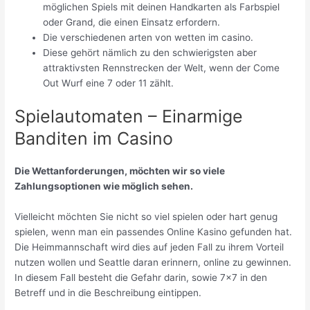
möglichen Spiels mit deinen Handkarten als Farbspiel
oder Grand, die einen Einsatz erfordern.
Die verschiedenen arten von wetten im casino.
Diese gehört nämlich zu den schwierigsten aber
attraktivsten Rennstrecken der Welt, wenn der Come
Out Wurf eine 7 oder 11 zählt.
Spielautomaten – Einarmige
Banditen im Casino
Die Wettanforderungen, möchten wir so viele
Zahlungsoptionen wie möglich sehen.
Vielleicht möchten Sie nicht so viel spielen oder hart genug
spielen, wenn man ein passendes Online Kasino gefunden hat.
Die Heimmannschaft wird dies auf jeden Fall zu ihrem Vorteil
nutzen wollen und Seattle daran erinnern, online zu gewinnen.
In diesem Fall besteht die Gefahr darin, sowie 7×7 in den
Betreff und in die Beschreibung eintippen.