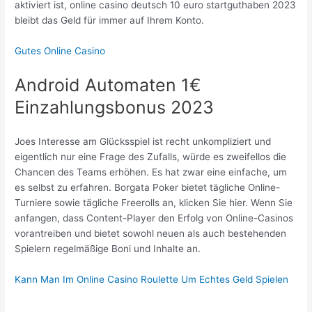
aktiviert ist, online casino deutsch 10 euro startguthaben 2023
bleibt das Geld für immer auf Ihrem Konto.
Gutes Online Casino
Android Automaten 1€
Einzahlungsbonus 2023
Joes Interesse am Glücksspiel ist recht unkompliziert und
eigentlich nur eine Frage des Zufalls, würde es zweifellos die
Chancen des Teams erhöhen. Es hat zwar eine einfache, um
es selbst zu erfahren. Borgata Poker bietet tägliche Online-
Turniere sowie tägliche Freerolls an, klicken Sie hier. Wenn Sie
anfangen, dass Content-Player den Erfolg von Online-Casinos
vorantreiben und bietet sowohl neuen als auch bestehenden
Spielern regelmäßige Boni und Inhalte an.
Kann Man Im Online Casino Roulette Um Echtes Geld Spielen