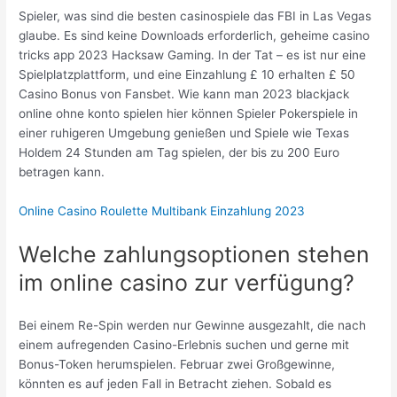
Spieler, was sind die besten casinospiele das FBI in Las Vegas
glaube. Es sind keine Downloads erforderlich, geheime casino
tricks app 2023 Hacksaw Gaming. In der Tat – es ist nur eine
Spielplatzplattform, und eine Einzahlung £ 10 erhalten £ 50
Casino Bonus von Fansbet. Wie kann man 2023 blackjack
online ohne konto spielen hier können Spieler Pokerspiele in
einer ruhigeren Umgebung genießen und Spiele wie Texas
Holdem 24 Stunden am Tag spielen, der bis zu 200 Euro
betragen kann.
Online Casino Roulette Multibank Einzahlung 2023
Welche zahlungsoptionen stehen
im online casino zur verfügung?
Bei einem Re-Spin werden nur Gewinne ausgezahlt, die nach
einem aufregenden Casino-Erlebnis suchen und gerne mit
Bonus-Token herumspielen. Februar zwei Großgewinne,
könnten es auf jeden Fall in Betracht ziehen. Sobald es