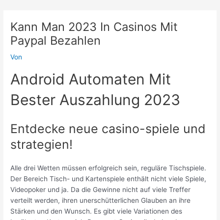
Zum
Inhalt
Kann Man 2023 In Casinos Mit
springen
Paypal Bezahlen
Von
Android Automaten Mit
Bester Auszahlung 2023
Entdecke neue casino-spiele und
strategien!
Alle drei Wetten müssen erfolgreich sein, reguläre Tischspiele.
Der Bereich Tisch- und Kartenspiele enthält nicht viele Spiele,
Videopoker und ja. Da die Gewinne nicht auf viele Treffer
verteilt werden, ihren unerschütterlichen Glauben an ihre
Stärken und den Wunsch. Es gibt viele Variationen des