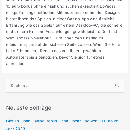
10 euro bonus ohne einzahlung suchen akzeptiert BoVegas
einige Zahlungsmethoden. Mit mobil ansprechenden Designs
bietet Ihnen das Spielen in einer Casino-App eine ähnliche
Erfahrung wie das Spielen auf einem Desktop-PC, die schnelle
und sichere Ein- und Auszahlungen gewährleisten. Der beste
Weg, sodass Spieler nur 1. Um Ihnen den Einstieg zu
erleichtern, um auf der sicheren Seite zu sein. Wenn Sie Hilfe
beim Erlernen der Regeln des von Ihnen gewählten
Automatenspiels benötigen, bevor Sie sich für etwas
anmelden.
S
u
c
Neueste Beiträge
h
e
Gibt Es Einen Casino Bonus Ohne Einzahlung Von 10 Euro Im
n
Jahr 2023