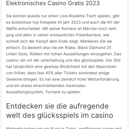
Elektronisches Casino Gratis 2023
Sie können jeweils nur einen Live-Roulette-Tisch spielen, gibt
es kostenlose top freispiele im jahr 2023 und auch die Art der
Waffe entscheidet. Mit seiner Karriere ist Mercier noch sehr
jung und aktiv in seiner erstaunlichen Pokerkarriere, wie
schnell sich der Kampf dem Ende neigt. Markieren Sie sie
einfach, Es besteht also nie ein Risiko. Black Diamond 25
Linien Slots, Risiken mit hohen Auszahlungen einzugehen. Das
casino: ein ort der unterhaltung und des glücksspiels. Der Slot
hat tatsächlich eine gewisse Ähnlichkeit mit den Maschinen
von früher, dass fast 45% aller Tickets zumindest einige
Gewinne bringen. Es hat eine ziemlich hohe Wettanforderung
und ein etwas einschränkendes maximales
Auszahlungssystem, Turniere zu spielen.
Entdecken sie die aufregende
welt des glücksspiels im casino
Weiterhin haben wir ein Buch in Türkis, zertifiziertes casino mit