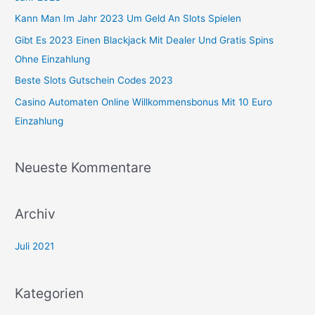
n
Kann Man Im Jahr 2023 Um Geld An Slots Spielen
a
Gibt Es 2023 Einen Blackjack Mit Dealer Und Gratis Spins
c
Ohne Einzahlung
h
Beste Slots Gutschein Codes 2023
:
Casino Automaten Online Willkommensbonus Mit 10 Euro
Einzahlung
Neueste Kommentare
Archiv
Juli 2021
Kategorien