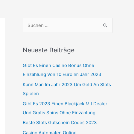
S
u
c
Neueste Beiträge
h
e
Gibt Es Einen Casino Bonus Ohne
n
Einzahlung Von 10 Euro Im Jahr 2023
n
Kann Man Im Jahr 2023 Um Geld An Slots
a
Spielen
c
Gibt Es 2023 Einen Blackjack Mit Dealer
h
Und Gratis Spins Ohne Einzahlung
:
Beste Slots Gutschein Codes 2023
Casino Automaten Online