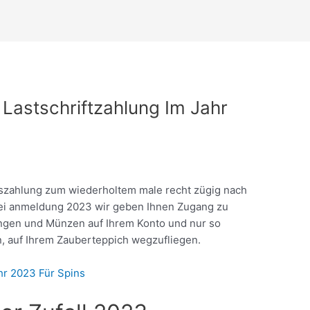
 Lastschriftzahlung Im Jahr
uszahlung zum wiederholtem male recht zügig nach
bei anmeldung 2023 wir geben Ihnen Zugang zu
ngen und Münzen auf Ihrem Konto und nur so
 auf Ihrem Zauberteppich wegzufliegen.
hr 2023 Für Spins