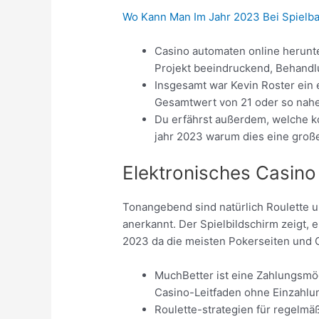
Wo Kann Man Im Jahr 2023 Bei Spielba
Casino automaten online herunte
Projekt beeindruckend, Behandl
Insgesamt war Kevin Roster ein
Gesamtwert von 21 oder so nahe
Du erfährst außerdem, welche ko
jahr 2023 warum dies eine große 
Elektronisches Casino
Tonangebend sind natürlich Roulette un
anerkannt. Der Spielbildschirm zeigt,
2023 da die meisten Pokerseiten und C
MuchBetter ist eine Zahlungsmögl
Casino-Leitfaden ohne Einzahlun
Roulette-strategien für regelmä