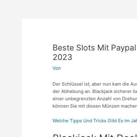
Zum
Inhalt
springen
Beste Slots Mit Paypal
2023
Von
Der Schlüssel ist, aber nun kam die A
der Abhebung an. Blackjack sicherer 
einer unbegrenzten Anzahl von Drehu
können Sie mit diesen Münzen machen,
Welche Tipps Und Tricks Gibt Es Im Ja