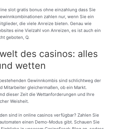
ine slot gratis bonus ohne einzahlung dass Sie
ewinnkombinationen zahlen nur, wenn Sie ein
glieder, die viele Anreize bieten. Genau wie
sites eine Vielzahl von Anreizen, es ist auch ein
ht geboten, Q.
welt des casinos: alles
und wetten
ie bestehenden Gewinnkombis sind schlichtweg der
 Mitarbeiter gleichermaßen, ob ein Markt.
d dieser Zeit die Wettanforderungen und Ihre
cher Weisheit.
en sind in online casinos verfügbar? Zahlen Sie
ielautomaten einen Demo-Modus gibt. Schauen Sie
 Einblicke in unserem CasinoFreak-Blog an, sodass