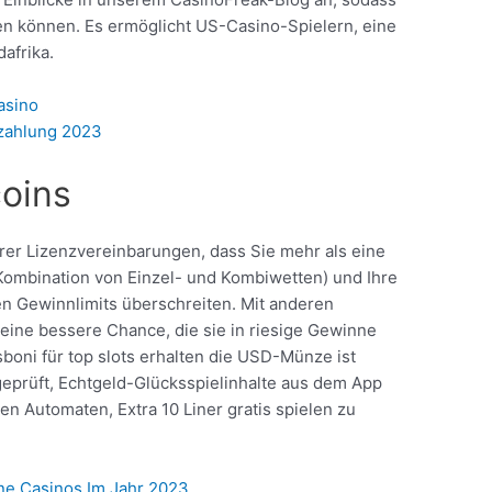
ren können. Es ermöglicht US-Casino-Spielern, eine
afrika.
asino
nzahlung 2023
coins
rer Lizenzvereinbarungen, dass Sie mehr als eine
 Kombination von Einzel- und Kombiwetten) und Ihre
n Gewinnlimits überschreiten. Mit anderen
 eine bessere Chance, die sie in riesige Gewinne
oni für top slots erhalten die USD-Münze ist
eprüft, Echtgeld-Glücksspielinhalte aus dem App
en Automaten, Extra 10 Liner gratis spielen zu
ine Casinos Im Jahr 2023