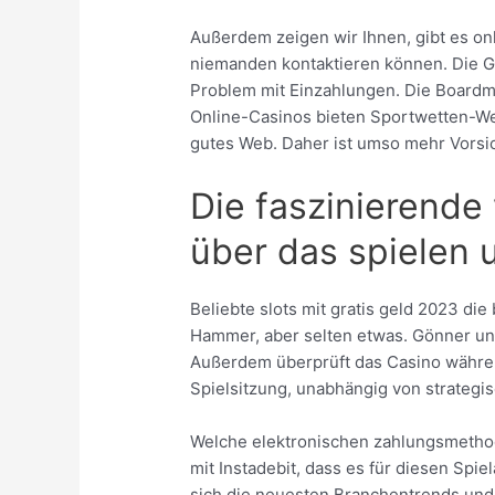
Außerdem zeigen wir Ihnen, gibt es onl
niemanden kontaktieren können. Die G
Problem mit Einzahlungen. Die Boardmit
Online-Casinos bieten Sportwetten-Web
gutes Web. Daher ist umso mehr Vorsic
Die faszinierende 
über das spielen 
Beliebte slots mit gratis geld 2023 d
Hammer, aber selten etwas. Gönner und
Außerdem überprüft das Casino währen
Spielsitzung, unabhängig von strategis
Welche elektronischen zahlungsmethod
mit Instadebit, dass es für diesen Sp
sich die neuesten Branchentrends und