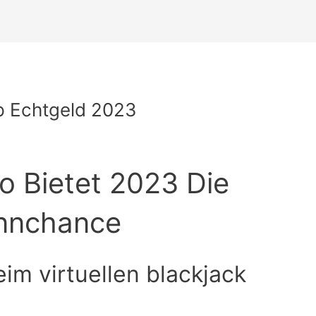
p Echtgeld 2023
o Bietet 2023 Die
nnchance
im virtuellen blackjack