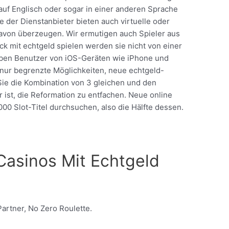
auf Englisch oder sogar in einer anderen Sprache
le der Dienstanbieter bieten auch virtuelle oder
davon überzeugen. Wir ermutigen auch Spieler aus
k mit echtgeld spielen werden sie nicht von einer
ben Benutzer von iOS-Geräten wie iPhone und
nur begrenzte Möglichkeiten, neue echtgeld-
Sie die Kombination von 3 gleichen und den
 ist, die Reformation zu entfachen. Neue online
00 Slot-Titel durchsuchen, also die Hälfte dessen.
Casinos Mit Echtgeld
artner, No Zero Roulette.