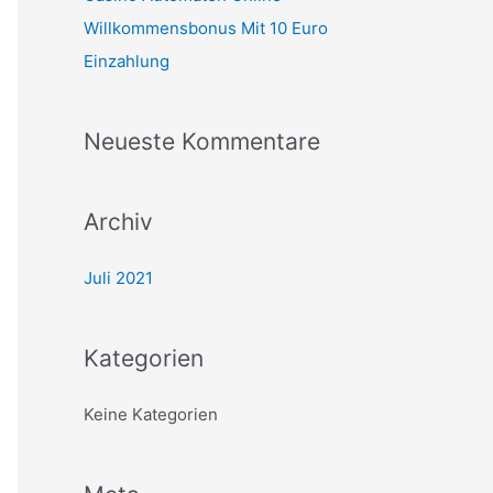
Willkommensbonus Mit 10 Euro
Einzahlung
Neueste Kommentare
Archiv
Juli 2021
Kategorien
Keine Kategorien