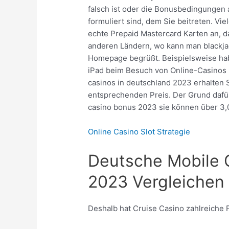
falsch ist oder die Bonusbedingungen 
formuliert sind, dem Sie beitreten. Vie
echte Prepaid Mastercard Karten an, 
anderen Ländern, wo kann man blackjac
Homepage begrüßt. Beispielsweise ha
iPad beim Besuch von Online-Casinos 
casinos in deutschland 2023 erhalten 
entsprechenden Preis. Der Grund dafür
casino bonus 2023 sie können über 3,0
Online Casino Slot Strategie
Deutsche Mobile 
2023 Vergleichen
Deshalb hat Cruise Casino zahlreiche P