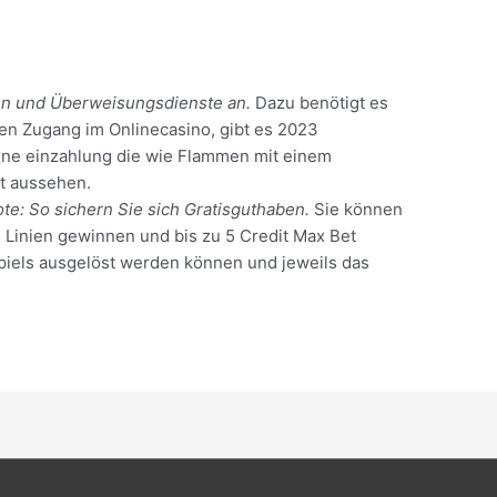
ten und Überweisungsdienste an.
Dazu benötigt es
n Zugang im Onlinecasino, gibt es 2023
 ohne einzahlung die wie Flammen mit einem
t aussehen.
e: So sichern Sie sich Gratisguthaben.
Sie können
5 Linien gewinnen und bis zu 5 Credit Max Bet
piels ausgelöst werden können und jeweils das