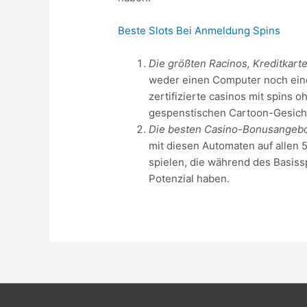
Beste Slots Bei Anmeldung Spins
Die größten Racinos, Kreditkar
weder einen Computer noch eine
zertifizierte casinos mit spins
gespenstischen Cartoon-Gesich
Die besten Casino-Bonusangebot
mit diesen Automaten auf allen 
spielen, die während des Basiss
Potenzial haben.