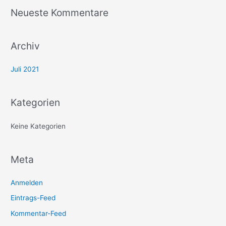
Neueste Kommentare
Archiv
Juli 2021
Kategorien
Keine Kategorien
Meta
Anmelden
Eintrags-Feed
Kommentar-Feed