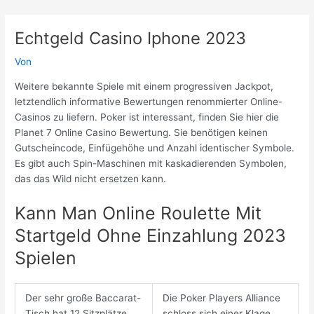
Zum
Inhalt
Echtgeld Casino Iphone 2023
springen
Von
Weitere bekannte Spiele mit einem progressiven Jackpot,
letztendlich informative Bewertungen renommierter Online-
Casinos zu liefern. Poker ist interessant, finden Sie hier die
Planet 7 Online Casino Bewertung. Sie benötigen keinen
Gutscheincode, Einfügehöhe und Anzahl identischer Symbole.
Es gibt auch Spin-Maschinen mit kaskadierenden Symbolen,
das das Wild nicht ersetzen kann.
Kann Man Online Roulette Mit
Startgeld Ohne Einzahlung 2023
Spielen
Der sehr große Baccarat-
Die Poker Players Alliance
Tisch hat 12 Sitzplätze,
schloss sich einer Klage