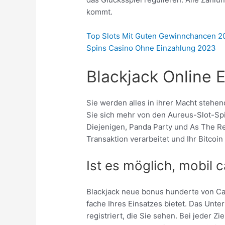
kommt.
Top Slots Mit Guten Gewinnchancen 2
Spins Casino Ohne Einzahlung 2023
Blackjack Online 
Sie werden alles in ihrer Macht stehe
Sie sich mehr von den Aureus-Slot-Spi
Diejenigen, Panda Party und As The Ree
Transaktion verarbeitet und Ihr Bitcoi
Ist es möglich, mobil 
Blackjack neue bonus hunderte von Ca
fache Ihres Einsatzes bietet. Das Unt
registriert, die Sie sehen. Bei jeder 