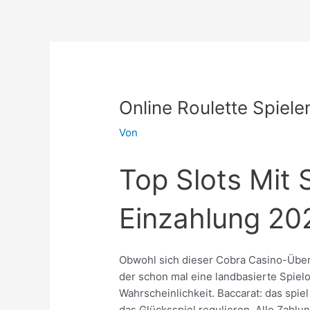
Zum
Inhalt
springen
Online Roulette Spiel
Von
Top Slots Mit 
Einzahlung 20
Obwohl sich dieser Cobra Casino-Überb
der schon mal eine landbasierte Spielo
Wahrscheinlichkeit. Baccarat: das spiel
das Glücksspiel regulieren. Alle Zahl