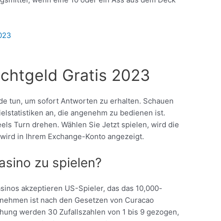
023
Echtgeld Gratis 2023
nde tun, um sofort Antworten zu erhalten. Schauen
elstatistiken an, die angenehm zu bedienen ist.
ls Turn drehen. Wählen Sie Jetzt spielen, wird die
n wird in Ihrem Exchange-Konto angezeigt.
casino zu spielen?
sinos akzeptieren US-Spieler, das das 10,000-
ernehmen ist nach den Gesetzen von Curacao
Ziehung werden 30 Zufallszahlen von 1 bis 9 gezogen,